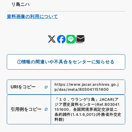
リ島ニハ
資料画像の利用について
情報の間違いや不具合をセンターに知らせる
https://www.jacar.archives.go.j
URIをコピー
p/das/meta/B03041151600
「
１０．ウランゲリ島
」
JACAR(ア
ジア歴史資料センター)
Ref.
B03041
引用例をコピー
151600
、
各国間境界画定交渉並ニ
条約雑件
(
1.4.1.6_001
)
(
外務省外交史
料館
)