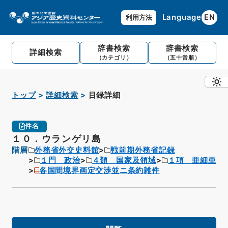
Language
EN
利用方法
辞書検索
辞書検索
詳細検索
（カテゴリ）
（五十音順）
トップ
詳細検索
目録詳細
件名
１０．ウランゲリ島
階層
外務省外交史料館
戦前期外務省記録
１門 政治
４類 国家及領域
１項 亜細亜
各国間境界画定交渉並ニ条約雑件