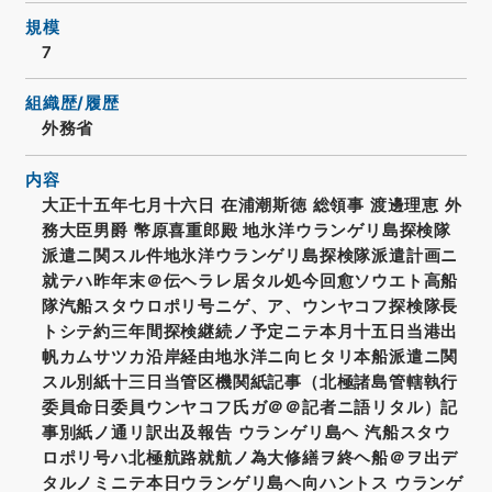
規模
7
組織歴/履歴
外務省
内容
大正十五年七月十六日 在浦潮斯徳 総領事 渡邊理恵 外
務大臣男爵 幣原喜重郎殿 地氷洋ウランゲリ島探検隊
派遣ニ関スル件地氷洋ウランゲリ島探検隊派遣計画ニ
就テハ昨年末＠伝ヘラレ居タル処今回愈ソウエト高船
隊汽船スタウロポリ号ニゲ、ア、ウンヤコフ探検隊長
トシテ約三年間探検継続ノ予定ニテ本月十五日当港出
帆カムサツカ沿岸経由地氷洋ニ向ヒタリ本船派遣ニ関
スル別紙十三日当管区機関紙記事（北極諸島管轄執行
委員命日委員ウンヤコフ氏ガ＠＠記者ニ語リタル）記
事別紙ノ通リ訳出及報告 ウランゲリ島ヘ 汽船スタウ
ロポリ号ハ北極航路就航ノ為大修繕ヲ終ヘ船＠ヲ出デ
タルノミニテ本日ウランゲリ島ヘ向ハントス ウランゲ