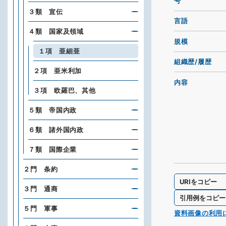
号
３類 宣伝
言語
４類 国家及領域
規模
１項 亜細亜
組織歴/履歴
２項 亜米利加
内容
３項 欧羅巴、其他
５類 帝国内政
６類 諸外国内政
７類 国際企業
２門 条約
URIをコピー
３門 通商
引用例をコピー
５門 軍事
資料画像の利用