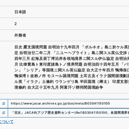
日本語
2
外務省
目次 露支国境問題 自明治十九年四月 「ボルネオ」島ニ於ケル
定 自明治廿二年二月 「ニユーヘブライト」島ニ関スル英仏交渉
四年三月 紅海及亜丁湾沿岸各領地境界ニ関スル伊仏協定 自明治
月 比律賓島ト東印度諸島トノ境界問題 自明治四十四年五月 「
ン」「シリア」等国境ニ関スル英仏協定 自大正十年四月 鴨帰保
鴨保湾ト改称ノ件 モスール国境問題 土耳古及イラク国間国境劃
ル英「イラク」土條約 ウランゲリ島 半田国境（樺太） 印度支
境條約 自大正十五年九月 阿富汗ソ聨邦間国境紛争
https://www.jacar.archives.go.jp/das/meta/B03041150100
「
目次
」
JACAR(アジア歴史資料センター)
Ref.
B03041150100
、
各国間境界
について