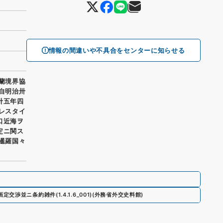
情報の間違いや不具合をセンターに知らせる
英蘭境界協
 自明治卅
卅五年四
パレスタイ
口近海ヲ
定ニ関ス
那暹羅国々
画定交渉並ニ条約雑件
(
1.4.1.6_001
)
(
外務省外交史料館
)