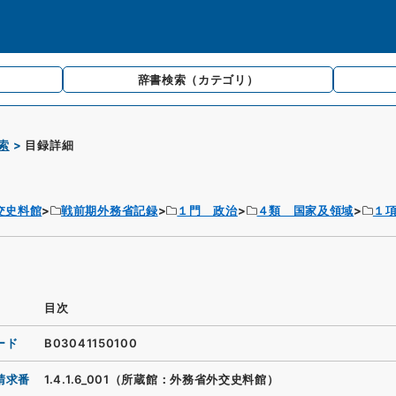
辞書検索
（カテゴリ）
索
目録詳細
交史料館
戦前期外務省記録
１門 政治
４類 国家及領域
１
目次
ード
B03041150100
請求番
1.4.1.6_001（所蔵館：外務省外交史料館）