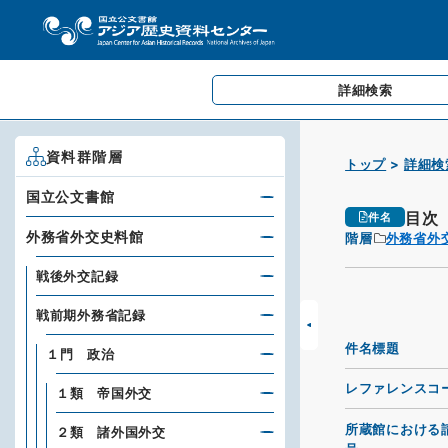
詳細検索
資料群階層
トップ
詳細検
国立公文書館
目次
件名
外務省外交史料館
階層
外務省外
戦後外交記録
戦前期外務省記録
件名標題
１門 政治
レファレンスコ
１類 帝国外交
所蔵館における
２類 諸外国外交