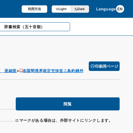
Language
EN
利用方法
Light
Dark
辞書検索
（五十音順）
印刷用ページ
項 亜細亜
各国間境界画定交渉並ニ条約雑件
閲覧
マークがある場合は、外部サイトにリンクします。