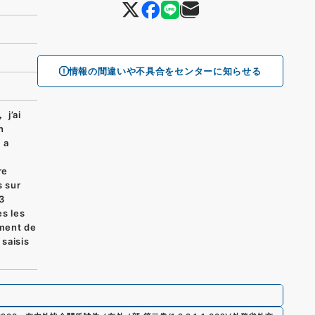
情報の間違いや不具合をセンターに知らせる
 j’ai
n
 a
re
s sur
3
es les
ment de
 saisis