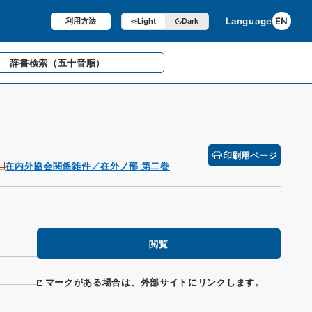
Language
EN
利用方法
Light
Dark
辞書検索
（五十音順）
印刷用ページ
在内外協会関係雑件／在外ノ部 第二巻
閲覧
マークがある場合は、外部サイトにリンクします。