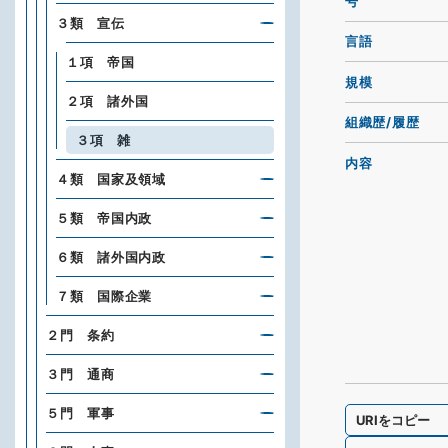
号
３類 宣伝
言語
１項 帝国
規模
２項 諸外国
組織歴/履歴
３項 雑
内容
４類 国家及領域
５類 帝国内政
６類 諸外国内政
７類 国際企業
２門 条約
３門 通商
５門 軍事
URIをコピー