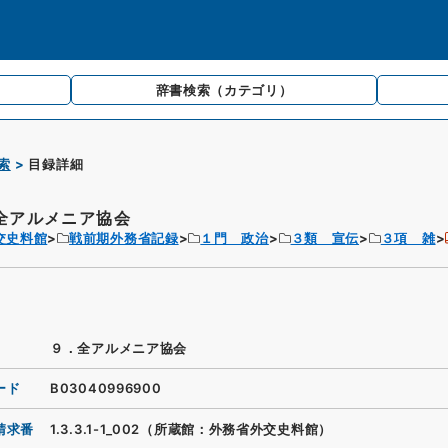
辞書検索
（カテゴリ）
索
目録詳細
全アルメニア協会
交史料館
戦前期外務省記録
１門 政治
３類 宣伝
３項 雑
９．全アルメニア協会
ード
B03040996900
請求番
1.3.3.1-1_002（所蔵館：外務省外交史料館）