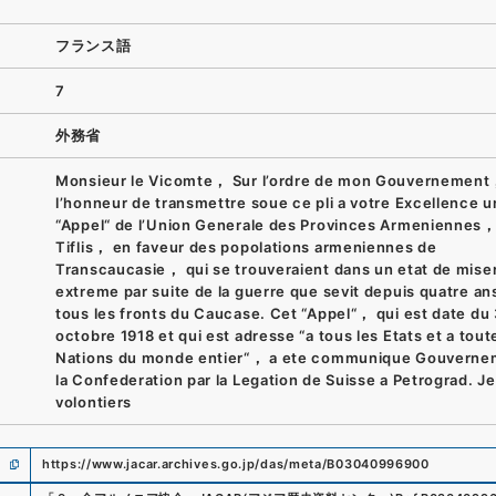
フランス語
7
外務省
Monsieur le Vicomte， Sur l’ordre de mon Gouvernement，
l’honneur de transmettre soue ce pli a votre Excellence u
“Appel“ de l’Union Generale des Provinces Armeniennes，
Tiflis， en faveur des popolations armeniennes de
Transcaucasie， qui se trouveraient dans un etat de mise
extreme par suite de la guerre que sevit depuis quatre an
tous les fronts du Caucase. Cet “Appel“， qui est date du 
octobre 1918 et qui est adresse “a tous les Etats et a tout
Nations du monde entier“， a ete communique Gouverne
la Confederation par la Legation de Suisse a Petrograd. Je
volontiers
https://www.jacar.archives.go.jp/das/meta/B03040996900