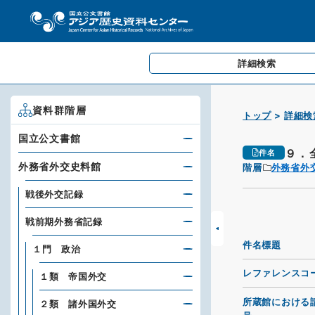
詳細検索
資料群階層
トップ
詳細検
国立公文書館
９．
件名
外務省外交史料館
階層
外務省外
戦後外交記録
戦前期外務省記録
件名標題
１門 政治
レファレンスコ
１類 帝国外交
所蔵館における
２類 諸外国外交