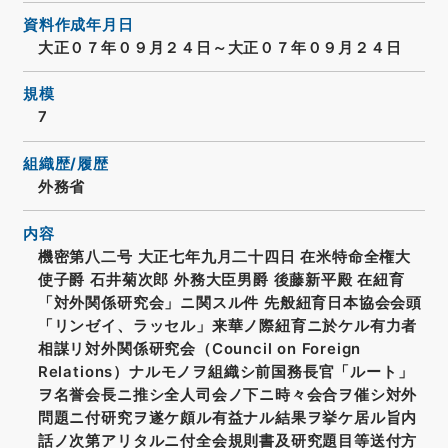
資料作成年月日
大正０７年０９月２４日～大正０７年０９月２４日
規模
7
組織歴/履歴
外務省
内容
機密第八二号 大正七年九月二十四日 在米特命全権大
使子爵 石井菊次郎 外務大臣男爵 後藤新平殿 在紐育
「対外関係研究会」ニ関スル件 先般紐育日本協会会頭
「リンゼイ、ラッセル」来華ノ際紐育ニ於ケル有力者
相謀リ対外関係研究会（Council on Foreign
Relations）ナルモノヲ組織シ前国務長官「ルート」
ヲ名誉会長ニ推シ全人司会ノ下ニ時々会合ヲ催シ対外
問題ニ付研究ヲ遂ケ頗ル有益ナル結果ヲ挙ケ居ル旨内
話ノ次第アリタルニ付全会規則書及研究題目等送付方