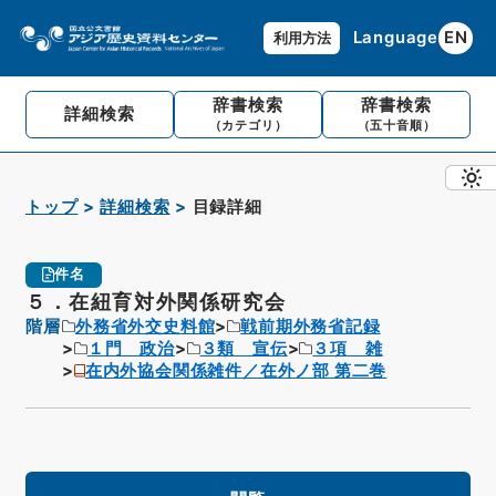
Language
EN
利用方法
辞書検索
辞書検索
詳細検索
（カテゴリ）
（五十音順）
トップ
詳細検索
目録詳細
件名
５．在紐育対外関係研究会
階層
外務省外交史料館
戦前期外務省記録
１門 政治
３類 宣伝
３項 雑
在内外協会関係雑件／在外ノ部 第二巻