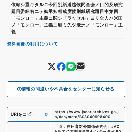
依頼シ置キタルニ今回別紙送越候間全会ノ目的及研究
題目委細右ニテ御承知相成度候別紙研究題目中第四
「モンロー」主義ニ関シ「ラッセル」ヨリ全人ハ米国
ノ「モンロー」主義ニ顧ミ先ツ濠洲ノ「モンロー」主
義
資料画像の利用について
情報の間違いや不具合をセンターに知らせる
https://www.jacar.archives.go.j
URIをコピー
p/das/meta/B03040996400
「
５．在紐育対外関係研究会
」
JAC
AR(アジア歴史資料センター)
Ref.
B0