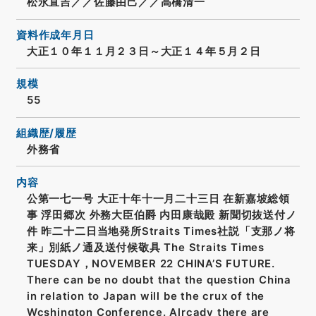
松永直吉／／佐藤由己／／高橋清一
資料作成年月日
大正１０年１１月２３日～大正１４年５月２日
規模
55
組織歴/履歴
外務省
内容
公第一七一号 大正十年十一月二十三日 在新嘉坡総領
事 浮田郷次 外務大臣伯爵 内田康哉殿 新聞切抜送付ノ
件 昨二十二日当地発所Straits Times社説「支那ノ将
来」別紙ノ通及送付候敬具 The Straits Times
TUESDAY，NOVEMBER 22 CHINA’S FUTURE.
There can be no doubt that the question China
in relation to Japan will be the crux of the
Wcshington Conference. Alrcady there are