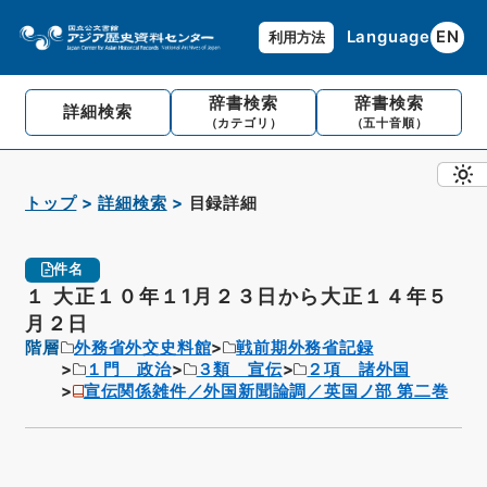
Language
EN
利用方法
辞書検索
辞書検索
詳細検索
（カテゴリ）
（五十音順）
トップ
詳細検索
目録詳細
件名
１ 大正１０年１1月２３日から大正１４年５
月２日
階層
外務省外交史料館
戦前期外務省記録
１門 政治
３類 宣伝
２項 諸外国
宣伝関係雑件／外国新聞論調／英国ノ部 第二巻