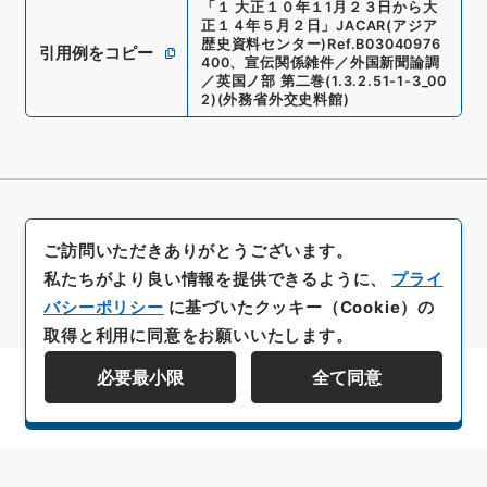
「
１ 大正１０年１1月２３日から大
正１４年５月２日
」
JACAR(アジア
歴史資料センター)
Ref.
B03040976
引用例をコピー
400
、
宣伝関係雑件／外国新聞論調
／英国ノ部 第二巻
(
1.3.2.51-1-3_00
2
)
(
外務省外交史料館
)
ご訪問いただきありがとうございます。
私たちがより良い情報を提供できるように、
プライ
バシーポリシー
に基づいたクッキー（Cookie）の
取得と利用に同意をお願いいたします。
必要最小限
全て同意
資料群階層を表示する
All rights reserved/Copyright©