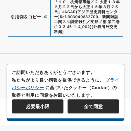
「
１０．杭州領事館／２ 大正１３年
２月２２日から大正１５年３月２５
日
」
JACAR(アジア歴史資料センタ
引用例をコピー
ー)
Ref.
B03040882700
、
新聞雑誌
ニ関スル調査雑件／支那ノ部 第二巻
(
1.3.2.46-1-4_002
)
(
外務省外交史
料館
)
ご訪問いただきありがとうございます。
私たちがより良い情報を提供できるように、
プライ
バシーポリシー
に基づいたクッキー（Cookie）の
取得と利用に同意をお願いいたします。
必要最小限
全て同意
資料群階層を表示する