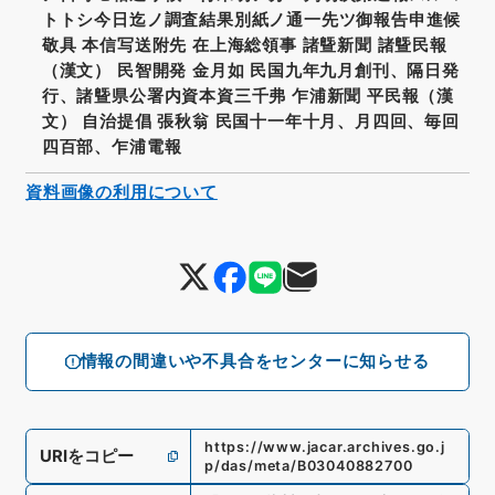
トトシ今日迄ノ調査結果別紙ノ通一先ツ御報告申進候
敬具 本信写送附先 在上海総領事 諸曁新聞 諸曁民報
（漢文） 民智開発 金月如 民国九年九月創刊、隔日発
行、諸曁県公署内資本資三千弗 乍浦新聞 平民報（漢
文） 自治提倡 張秋翁 民国十一年十月、月四回、毎回
四百部、乍浦電報
資料画像の利用について
情報の間違いや不具合をセンターに知らせる
https://www.jacar.archives.go.j
URIをコピー
p/das/meta/B03040882700