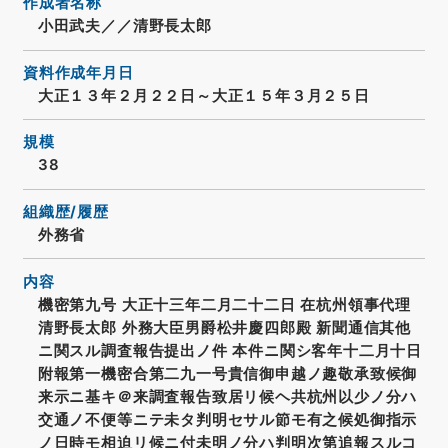
作成者名称
小田武夫／／清野長太郎
資料作成年月日
大正１３年２月２２日～大正１５年３月２５日
規模
38
組織歴/履歴
外務省
内容
機密第九号 大正十三年二月二十二日 在杭州領事代理
清野長太郎 外務大臣男爵松井慶四郎殿 新聞通信其他
ニ関スル調査報告提出ノ件 本件ニ関シ客年十二月十日
附報第一機密合第二九一号貴信御申越ノ趣敬承致候御
来示ニ基キ＠来調査報告致居リ候ヘ共杭州以少ノ分ハ
交通ノ不便等ニテ未タ判明セサル節モ有之候処御指示
ノ日時モ相迫リ候ニ付未明ノ分ハ判明次第追報スルコ