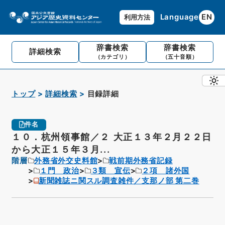
Language
EN
利用方法
辞書検索
辞書検索
詳細検索
（カテゴリ）
（五十音順）
トップ
詳細検索
目録詳細
件名
１０．杭州領事館／２ 大正１３年２月２２日
から大正１５年３月...
階層
外務省外交史料館
戦前期外務省記録
１門 政治
３類 宣伝
２項 諸外国
新聞雑誌ニ関スル調査雑件／支那ノ部 第二巻