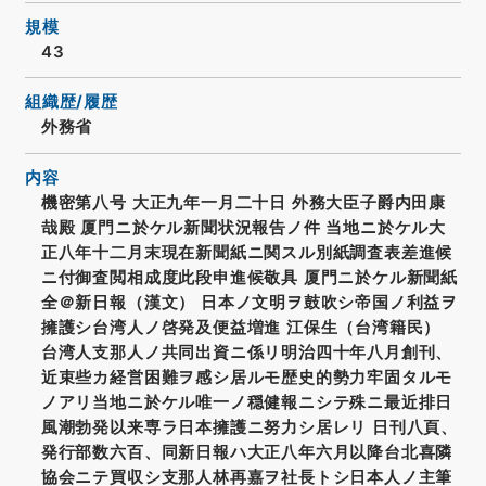
規模
43
組織歴/履歴
外務省
内容
機密第八号 大正九年一月二十日 外務大臣子爵内田康
哉殿 厦門ニ於ケル新聞状況報告ノ件 当地ニ於ケル大
正八年十二月末現在新聞紙ニ関スル別紙調査表差進候
ニ付御査閲相成度此段申進候敬具 厦門ニ於ケル新聞紙
全＠新日報（漢文） 日本ノ文明ヲ鼓吹シ帝国ノ利益ヲ
擁護シ台湾人ノ啓発及便益増進 江保生（台湾籍民）
台湾人支那人ノ共同出資ニ係リ明治四十年八月創刊、
近束些カ経営困難ヲ感シ居ルモ歴史的勢力牢固タルモ
ノアリ当地ニ於ケル唯一ノ穏健報ニシテ殊ニ最近排日
風潮勃発以来専ラ日本擁護ニ努力シ居レリ 日刊八頁、
発行部数六百、同新日報ハ大正八年六月以降台北喜隣
協会ニテ買収シ支那人林再嘉ヲ社長トシ日本人ノ主筆