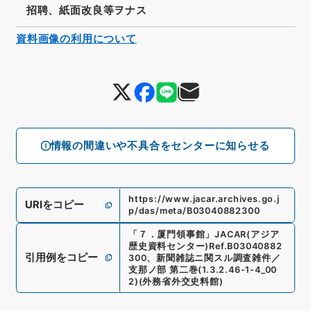
招聘、紙面改良等ヲナス
資料画像の利用について
情報の間違いや不具合をセンターに知らせる
https://www.jacar.archives.go.j
URIをコピー
p/das/meta/B03040882300
「
７．厦門領事館
」
JACAR(アジア
歴史資料センター)
Ref.
B03040882
引用例をコピー
300
、
新聞雑誌ニ関スル調査雑件／
支那ノ部 第二巻
(
1.3.2.46-1-4_00
2
)
(
外務省外交史料館
)