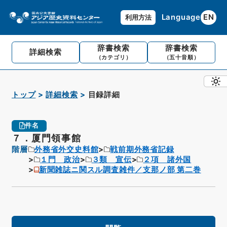
Language
EN
利用方法
辞書検索
辞書検索
詳細検索
（カテゴリ）
（五十音順）
トップ
詳細検索
目録詳細
件名
７．厦門領事館
階層
外務省外交史料館
戦前期外務省記録
１門 政治
３類 宣伝
２項 諸外国
新聞雑誌ニ関スル調査雑件／支那ノ部 第二巻