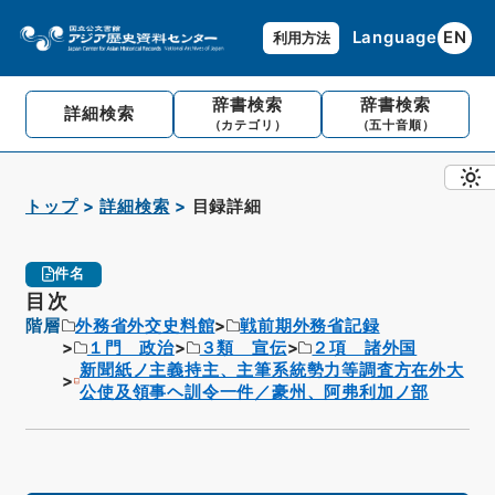
Language
EN
利用方法
辞書検索
辞書検索
詳細検索
（カテゴリ）
（五十音順）
トップ
詳細検索
目録詳細
件名
目次
階層
外務省外交史料館
戦前期外務省記録
１門 政治
３類 宣伝
２項 諸外国
新聞紙ノ主義持主、主筆系統勢力等調査方在外大
公使及領事ヘ訓令一件／豪州、阿弗利加ノ部