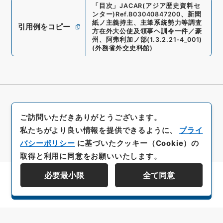
「
目次
」
JACAR(アジア歴史資料セ
ンター)
Ref.
B03040847200
、
新聞
紙ノ主義持主、主筆系統勢力等調査
引用例をコピー
方在外大公使及領事ヘ訓令一件／豪
州、阿弗利加ノ部
(
1.3.2.21-4_001
)
(
外務省外交史料館
)
ご訪問いただきありがとうございます。
私たちがより良い情報を提供できるように、
プライ
バシーポリシー
に基づいたクッキー（Cookie）の
取得と利用に同意をお願いいたします。
必要最小限
全て同意
資料群階層を表示する
All rights reserved/Copyright©