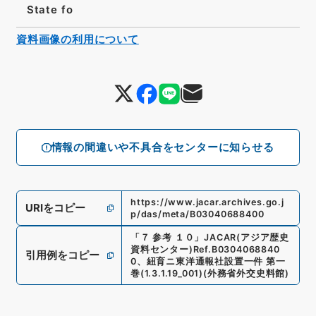
State fo
資料画像の利用について
情報の間違いや不具合をセンターに知らせる
https://www.jacar.archives.go.j
URIをコピー
p/das/meta/B03040688400
「
７ 参考 １０
」
JACAR(アジア歴史
資料センター)
Ref.
B0304068840
引用例をコピー
0
、
紐育ニ東洋通報社設置一件 第一
巻
(
1.3.1.19_001
)
(
外務省外交史料館
)