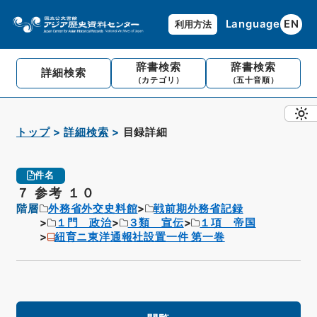
Language
EN
利用方法
辞書検索
辞書検索
詳細検索
（カテゴリ）
（五十音順）
トップ
詳細検索
目録詳細
件名
７ 参考 １０
階層
外務省外交史料館
戦前期外務省記録
１門 政治
３類 宣伝
１項 帝国
紐育ニ東洋通報社設置一件 第一巻