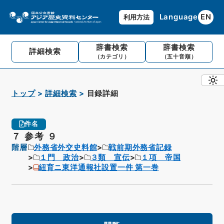
Language
EN
利用方法
辞書検索
辞書検索
詳細検索
（カテゴリ）
（五十音順）
トップ
詳細検索
目録詳細
件名
７ 参考 ９
階層
外務省外交史料館
戦前期外務省記録
１門 政治
３類 宣伝
１項 帝国
紐育ニ東洋通報社設置一件 第一巻