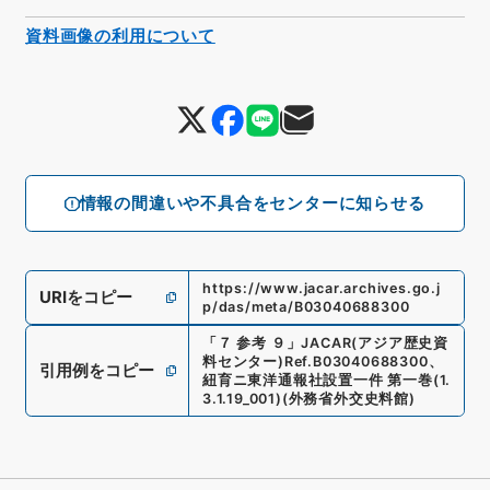
資料画像の利用について
情報の間違いや不具合をセンターに知らせる
https://www.jacar.archives.go.j
URIをコピー
p/das/meta/B03040688300
「
７ 参考 ９
」
JACAR(アジア歴史資
料センター)
Ref.
B03040688300
、
引用例をコピー
紐育ニ東洋通報社設置一件 第一巻
(
1.
3.1.19_001
)
(
外務省外交史料館
)