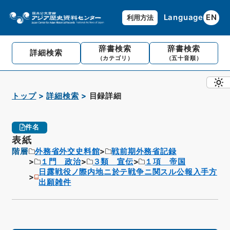
Language
EN
利用方法
辞書検索
辞書検索
詳細検索
（カテゴリ）
（五十音順）
トップ
詳細検索
目録詳細
件名
表紙
階層
外務省外交史料館
戦前期外務省記録
１門 政治
３類 宣伝
１項 帝国
日露戦役ノ際内地ニ於テ戦争ニ関スル公報入手方
出願雑件