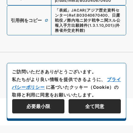
p/das/meta/B03040670400
「
表紙
」
JACAR(アジア歴史資料セ
ンター)
Ref.
B03040670400
、
日露
引用例をコピー
戦役ノ際内地ニ於テ戦争ニ関スル公
報入手方出願雑件
(
1.3.1.10_001
)
(
外
務省外交史料館
)
ご訪問いただきありがとうございます。
私たちがより良い情報を提供できるように、
プライ
バシーポリシー
に基づいたクッキー（Cookie）の
取得と利用に同意をお願いいたします。
必要最小限
全て同意
資料群階層を表示する