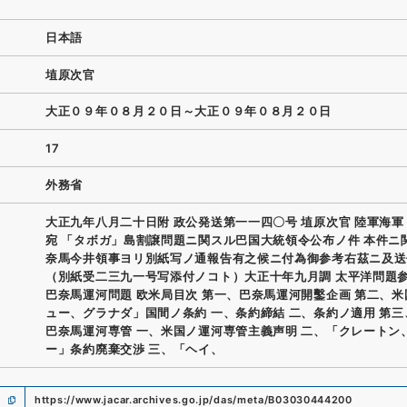
日本語
埴原次官
大正０９年０８月２０日～大正０９年０８月２０日
17
外務省
大正九年八月二十日附 政公発送第一一四〇号 埴原次官 陸軍海軍
宛 「タボガ」島割譲問題ニ関スル巴国大統領令公布ノ件 本件ニ
奈馬今井領事ヨリ別紙写ノ通報告有之候ニ付為御参考右茲ニ及送
（別紙受二三九一号写添付ノコト）大正十年九月調 太平洋問題
巴奈馬運河問題 欧米局目次 第一、巴奈馬運河開鑿企画 第二、
ュー、グラナダ」国間ノ条約 一、条約締結 二、条約ノ適用 第
巴奈馬運河専管 一、米国ノ運河専管主義声明 二、「クレートン
ー」条約廃棄交渉 三、「ヘイ、
https://www.jacar.archives.go.jp/das/meta/B03030444200