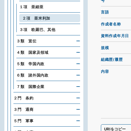
号
１項 亜細亜
言語
２項 亜米利加
作成者名称
３項 欧羅巴、其他
資料作成年月日
３類 宣伝
規模
４類 国家及領域
組織歴/履歴
５類 帝国内政
内容
６類 諸外国内政
７類 国際企業
２門 条約
３門 通商
５門 軍事
URIをコピー