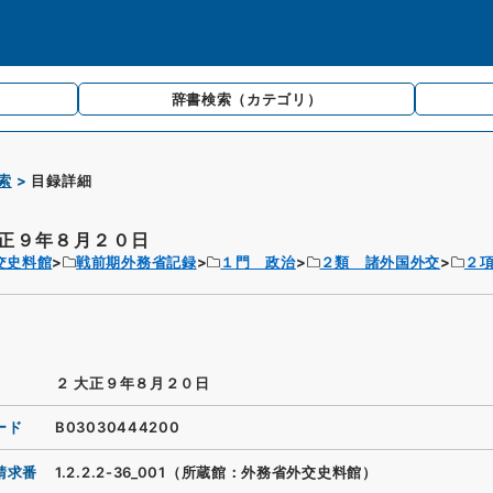
辞書検索
（カテゴリ）
索
目録詳細
大正９年８月２０日
交史料館
戦前期外務省記録
１門 政治
２類 諸外国外交
２
２ 大正９年８月２０日
ード
B03030444200
請求番
1.2.2.2-36_001（所蔵館：外務省外交史料館）