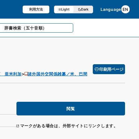
Language
EN
利用方法
Light
Dark
辞書検索
（五十音順）
印刷用ページ
項 亜米利加
諸外国外交関係雑纂／米、巴間
閲覧
マークがある場合は、外部サイトにリンクします。