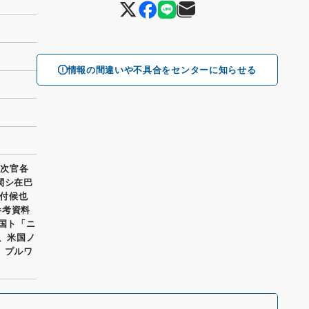
情報の間違いや不具合をセンターに知らせる
 次官各
関シ在巴
付候也
参考資料
米国ト「ニ
三、米国ノ
、プルワ