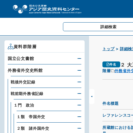
詳細検索
資料群階層
トップ
詳細検
国立公文書館
２ 
件名
外務省外交史料館
階層
外務省外
戦後外交記録
戦前期外務省記録
件名標題
１門 政治
レファレンスコ
１類 帝国外交
所蔵館における
２類 諸外国外交