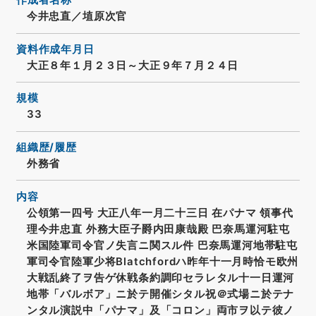
作成者名称
今井忠直／埴原次官
資料作成年月日
大正８年１月２３日～大正９年７月２４日
規模
33
組織歴/履歴
外務省
内容
公領第一四号 大正八年一月二十三日 在パナマ 領事代
理今井忠直 外務大臣子爵内田康哉殿 巴奈馬運河駐屯
米国陸軍司令官ノ失言ニ関スル件 巴奈馬運河地帯駐屯
軍司令官陸軍少将Blatchfordハ昨年十一月時恰モ欧州
大戦乱終了ヲ告ゲ休戦条約調印セラレタル十一日運河
地帯「バルボア」ニ於テ開催シタル祝＠式場ニ於テナ
ンタル演説中「パナマ」及「コロン」両市ヲ以テ彼ノ