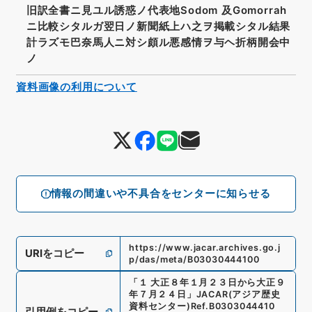
旧訳全書ニ見ユル誘惑ノ代表地Sodom 及Gomorrah
ニ比較シタルガ翌日ノ新聞紙上ハ之ヲ掲載シタル結果
計ラズモ巴奈馬人ニ対シ頗ル悪感情ヲ与ヘ折柄開会中
ノ
資料画像の利用について
情報の間違いや不具合をセンターに知らせる
https://www.jacar.archives.go.j
URIをコピー
p/das/meta/B03030444100
「
１ 大正８年１月２３日から大正９
年７月２４日
」
JACAR(アジア歴史
資料センター)
Ref.
B0303044410