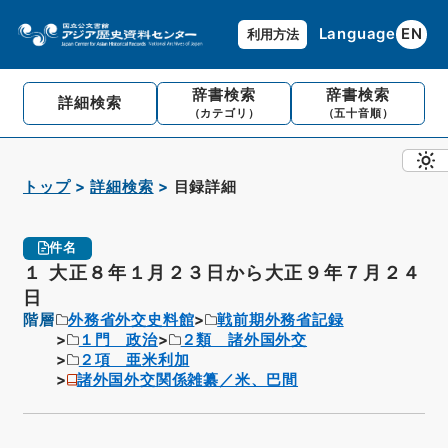
Language
EN
利用方法
辞書検索
辞書検索
詳細検索
（カテゴリ）
（五十音順）
トップ
詳細検索
目録詳細
件名
１ 大正８年１月２３日から大正９年７月２４
日
階層
外務省外交史料館
戦前期外務省記録
１門 政治
２類 諸外国外交
２項 亜米利加
諸外国外交関係雑纂／米、巴間