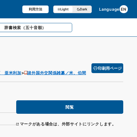
Language
EN
利用方法
Light
Dark
辞書検索
（五十音順）
印刷用ページ
項 亜米利加
諸外国外交関係雑纂／米、伯間
閲覧
マークがある場合は、外部サイトにリンクします。