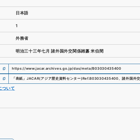
日本語
1
外務省
明治三十三年七月 諸外国外交関係雑纂 米伯間
https://www.jacar.archives.go.jp/das/meta/B03030435400
「
表紙
」
JACAR(アジア歴史資料センター)
Ref.
B03030435400
、
諸外国外
について