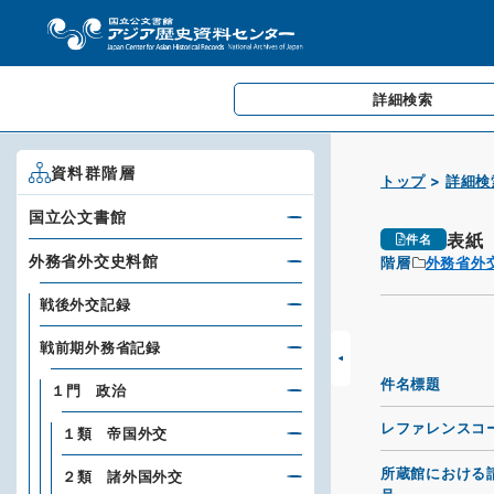
詳細検索
資料群階層
トップ
詳細検
国立公文書館
表紙
件名
外務省外交史料館
階層
外務省外
戦後外交記録
戦前期外務省記録
件名標題
１門 政治
レファレンスコ
１類 帝国外交
所蔵館における
２類 諸外国外交