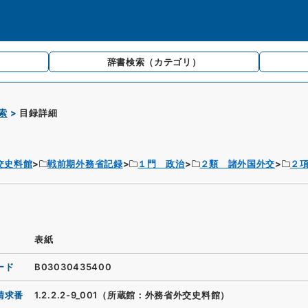
辞書検索
（カテゴリ）
索
目録詳細
交史料館
戦前期外務省記録
１門 政治
２類 諸外国外交
２
表紙
ード
B03030435400
請求番
1.2.2.2-9_001（所蔵館：外務省外交史料館）