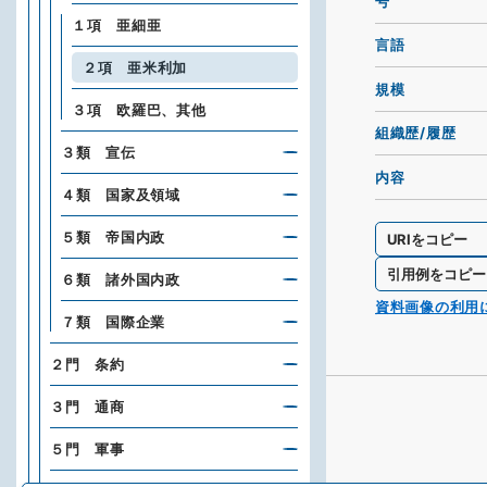
号
１項 亜細亜
言語
２項 亜米利加
規模
３項 欧羅巴、其他
組織歴/履歴
３類 宣伝
内容
４類 国家及領域
５類 帝国内政
URIをコピー
引用例をコピー
６類 諸外国内政
資料画像の利用
７類 国際企業
２門 条約
３門 通商
５門 軍事