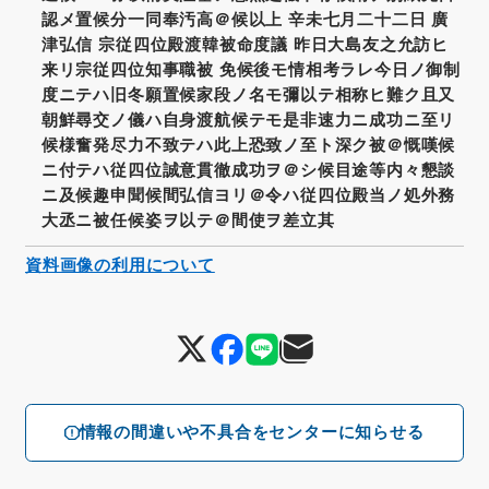
認メ置候分一同奉汚高＠候以上 辛未七月二十二日 廣
津弘信 宗従四位殿渡韓被命度議 昨日大島友之允訪ヒ
来リ宗従四位知事職被 免候後モ情相考ラレ今日ノ御制
度ニテハ旧冬願置候家段ノ名モ彌以テ相称ヒ難ク且又
朝鮮尋交ノ儀ハ自身渡航候テモ是非速力ニ成功ニ至リ
候様奮発尽力不致テハ此上恐致ノ至ト深ク被＠慨嘆候
ニ付テハ従四位誠意貫徹成功ヲ＠シ候目途等内々懇談
ニ及候趣申聞候間弘信ヨリ＠令ハ従四位殿当ノ処外務
大丞ニ被任候姿ヲ以テ＠間使ヲ差立其
資料画像の利用について
情報の間違いや不具合をセンターに知らせる