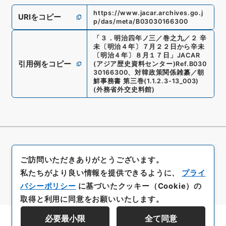
https://www.jacar.archives.go.j
URIをコピー
p/das/meta/B03030166300
「
３．明治四年ノ三／巻之九／２ 辛
未〔明治４年〕７月２２日から辛未
〔明治４年〕８月１７日
」
JACAR
引用例をコピー
(アジア歴史資料センター)
Ref.
B030
30166300
、
対韓政策関係雑纂／朝
鮮事務書 第三巻
(
1.1.2.3-13_003
)
(
外務省外交史料館
)
ご訪問いただきありがとうございます。
私たちがより良い情報を提供できるように、
プライ
バシーポリシー
に基づいたクッキー（Cookie）の
取得と利用に同意をお願いいたします。
必要最小限
全て同意