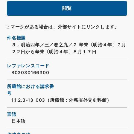
閲覧
マークがある場合は、外部サイトにリンクします。
件名標題
３．明治四年ノ三／巻之九／２ 辛未〔明治４年〕７月
２２日から辛未〔明治４年〕８月１７日
レファレンスコード
B03030166300
所蔵館における請求番
号
1.1.2.3-13_003（所蔵館：外務省外交史料館）
言語
日本語