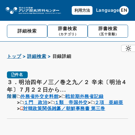
Language
EN
利用方法
辞書検索
辞書検索
詳細検索
（カテゴリ）
（五十音順）
トップ
詳細検索
目録詳細
件名
３．明治四年ノ三／巻之九／２ 辛未〔明治４
年〕７月２２日から...
階層
外務省外交史料館
戦前期外務省記録
１門 政治
１類 帝国外交
２項 亜細亜
対韓政策関係雑纂／朝鮮事務書 第三巻