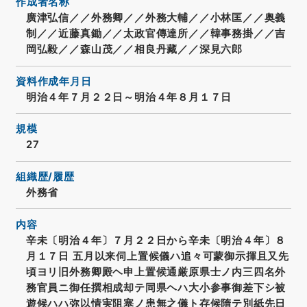
作成者名称
廣津弘信／／外務卿／／外務大輔／／小林匡／／奥義
制／／近藤真鋤／／太政官傳達所／／韓事務掛／／吉
岡弘毅／／森山茂／／相良丹藏／／深見六郎
資料作成年月日
明治４年７月２２日～明治４年８月１７日
規模
27
組織歴/履歴
外務省
内容
辛未〔明治４年〕７月２２日から辛未〔明治４年〕８
月１７日 五月以来伺上置候儀ハ追々可蒙御示揮且又先
頃ヨリ旧外務卿殿ヘ申上置候通厳原県士ノ内三四名外
務官員ニ御任撰相成却テ同県ヘハ大小参事御差下シ被
遊候ハハ弥以情実阻塞ノ患無之儀ト存候隋テ別紙先日