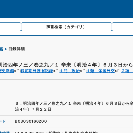
辞書検索
（カテゴリ）
索
目録詳細
明治四年ノ三／巻之九／１ 辛未〔明治４年〕６月３日から辛
交史料館
戦前期外務省記録
１門 政治
１類 帝国外交
２項
３．明治四年ノ三／巻之九／１ 辛未〔明治４年〕６月３日から
治４年〕７月２２日
ード
B03030166200