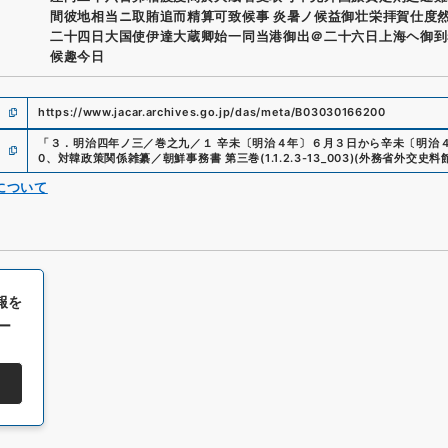
間彼地相当ニ取賄追而精算可致候事 炎暑ノ候益御壮栄拝賀仕度
二十四日大国使伊達大蔵卿始一同当港御出＠二十六日上海ヘ御到
候趣今日
https://www.jacar.archives.go.jp/das/meta/B03030166200
「
３．明治四年ノ三／巻之九／１ 辛未〔明治４年〕６月３日から辛未〔明治
0
、
対韓政策関係雑纂／朝鮮事務書 第三巻
(
1.1.2.3-13_003
)
(
外務省外交史料
について
報を
ー