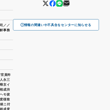
情報の間違いや不具合をセンターに知らせる
司／／
鮮事務
省官員昨
人永三
帰京イ
相成渋
ヘモ彼
度様致
聞候ニ付
相成度