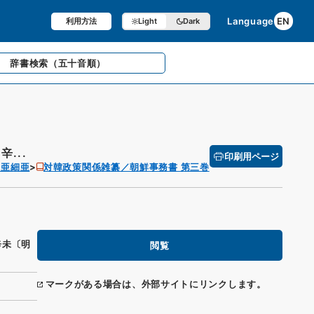
Language
EN
利用方法
Light
Dark
辞書検索
（五十音順）
...
印刷用ページ
 亜細亜
対韓政策関係雑纂／朝鮮事務書 第三巻
辛未〔明
閲覧
マークがある場合は、外部サイトにリンクします。