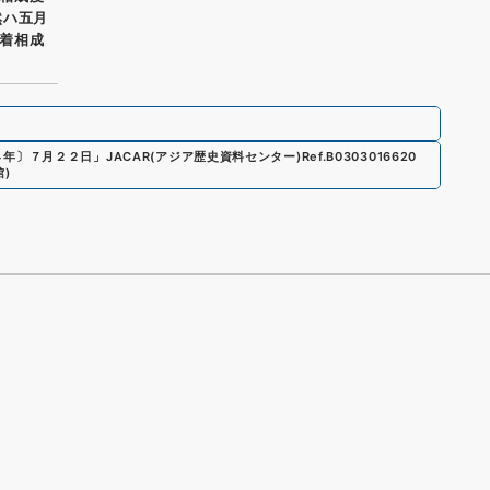
然ハ五月
着相成
４年〕７月２２日
」
JACAR(アジア歴史資料センター)
Ref.
B0303016620
館
)