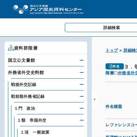
詳細検索
資料群階層
トップ
詳細検
国立公文書館
３．
件名
外務省外交史料館
階層
外務省外
戦後外交記録
戦前期外務省記録
件名標題
１門 政治
１類 帝国外交
レファレンスコ
１項 一般政策