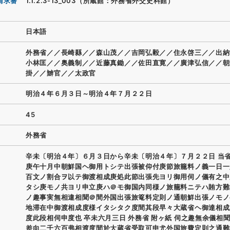
請求番
1.1.2.3-13_003（所蔵館：外務省外交史料館）
日本語
外務省／／長崎縣／／森山茂／／吉岡弘毅／／住永啓三／／出納
小林匡／／奥義制／／近藤真鋤／／佐田直寛／／廣津弘信／／朝
掛／／辧官／／太政官
明治４年６月３日～明治４年７月２２日
45
外務省
辛未〔明治４年〕６月３日から辛未〔明治４年〕７月２２日 当
庚午十月中朝鮮国ヘ御用トシテ出張被仰付庚節旅籠料ノ義一日一
百文ノ割合ヲ以テ御渡相成庚処此節出張先ヨリ御用伺ノ儀有之中
タシ庚モノ共ヨリ申立庚ハ＠モ御国内同様ノ旅籠料ニテハ賄方難
ノ趣事実無相違相聞＠間外国出張旅篭料定則ノ通朝鮮出張ノモノ
地滞在中御渡相成度様イタシタク度間其段早々大蔵省ヘ御達相成
度此段相伺申度也 卒未六月三日 外務省 附ヶ紙 伺之趣無余儀相
差向二千六百弗相渡度間於大蔵省受取可申尤外国旅費定則之通難