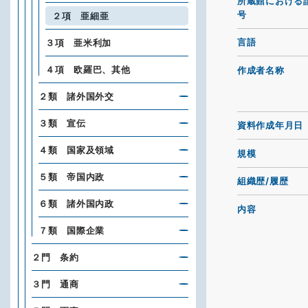
所蔵館における
号
２項 亜細亜
言語
３項 亜米利加
４項 欧羅巴、其他
作成者名称
２類 諸外国外交
３類 宣伝
資料作成年月日
４類 国家及領域
規模
５類 帝国内政
組織歴/履歴
６類 諸外国内政
内容
７類 国際企業
２門 条約
３門 通商