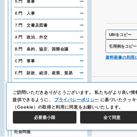
５門 軍事
６門 人事
７門 文書及図書
URIをコピー
Ａ門 政治、外交
引用例をコピー
Ｂ門 条約、協定、国際会議
資料画像の利用
Ｃ門 軍事
Ｅ門 財政、経済、産業、貿易
Ｆ門 交通、通信
ご訪問いただきありがとうございます。
私たちがより良い情
Ｇ門 都市、港湾、土木、建築、
提供できるように、
プライバシーポリシー
に基づいたクッキ
土地、建物
（Cookie）の取得と利用に同意をお願いいたします。
Ｈ門 東方文化事業
必要最小限
全て同意
Ｉ門 文化、宗教、衛生、労働及
社会問題