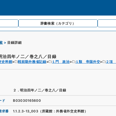
辞書検索
（カテゴリ）
索
目録詳細
明治四年ノ二／巻之八／目録
交史料館
戦前期外務省記録
１門 政治
１類 帝国外交
２項
２．明治四年ノ二／巻之八／目録
ード
B03030165600
請求番
1.1.2.3-13_003（所蔵館：外務省外交史料館）