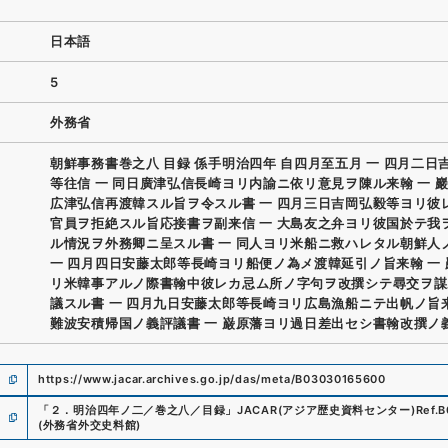
日本語
5
外務省
朝鮮事務書巻之八 目録 係手明治四年 自四月至五月 一 四月二日
等往信 一 同日廣津弘信長崎ヨリ内諭ニ依リ意見ヲ陳ル来翰 一 
広津弘信再渡韓スル旨ヲ令スル書 一 四月三日吉岡弘毅等ヨリ彼
官員ヲ拒絶スル旨応接書ヲ副来信 一 大島友之弁ヨリ彼国於テ我
ル情況ヲ外務卿ニ呈スル書 一 同人ヨリ米船ニ救ハレタル朝鮮人
一 四月四日安藤太郎等長崎ヨリ船便ノ為メ渡韓延引ノ旨来翰 一
リ米韓事アルノ際書翰中彼レカ忌ム所ノ字句ヲ改撰シテ尋交ヲ謀
議スル書 一 四月九日安藤太郎等長崎ヨリ広島漁船ニテ出帆ノ旨来
難波安積帰国ノ義評議書 一 巌原藩ヨリ過日差出セシ書翰改撰ノ
https://www.jacar.archives.go.jp/das/meta/B03030165600
「
２．明治四年ノ二／巻之八／目録
」
JACAR(アジア歴史資料センター)
Ref.
B
(
外務省外交史料館
)