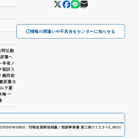
情報の間違いや不具合をセンターに知らせる
吉岡弘毅
巖原藩ヘ
レ本省ノ
ヲ疑訝ス
ノ義同前
 巖原藩ヨ
ルヲ稟
翰 一
義
03030165600
、
対韓政策関係雑纂／朝鮮事務書 第三巻
(
1.1.2.3-13_003
)