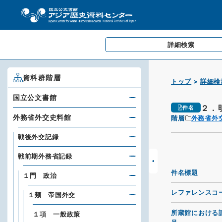
詳細検索
資料群階層
トップ
詳細検
国立公文書館
２．
件名
外務省外交史料館
階層
外務省外
戦後外交記録
戦前期外務省記録
件名標題
１門 政治
レファレンスコ
１類 帝国外交
所蔵館における
１項 一般政策