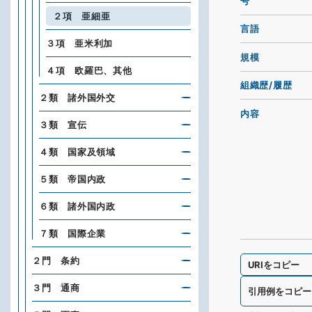
号
２項 亜細亜
言語
３項 亜米利加
規模
４項 欧羅巴、其他
組織歴/履歴
２類 諸外国外交
内容
３類 宣伝
４類 国家及領域
５類 帝国内政
６類 諸外国内政
７類 国際企業
２門 条約
URIをコピー
３門 通商
引用例をコピー