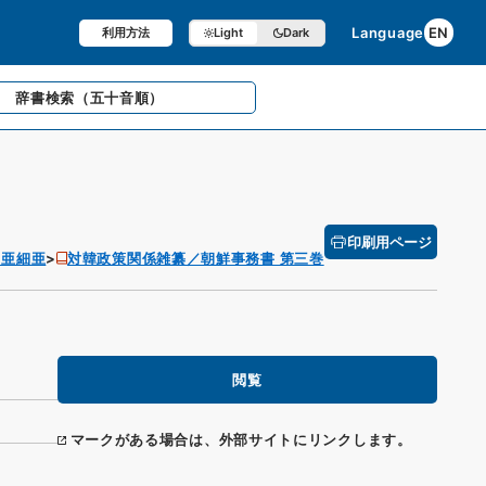
Language
EN
利用方法
Light
Dark
辞書検索
（五十音順）
印刷用ページ
 亜細亜
対韓政策関係雑纂／朝鮮事務書 第三巻
閲覧
マークがある場合は、外部サイトにリンクします。