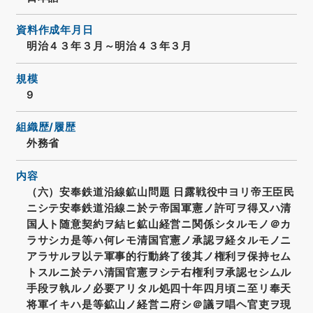
資料作成年月日
明治４３年３月～明治４３年３月
規模
9
組織歴/履歴
外務省
内容
（六）安奉鉄道沿線鉱山問題 日露戦役中ヨリ帝王臣民
ニシテ安奉鉄道沿線ニ於テ帝国軍憲ノ許可ヲ得又ハ清
国人ト随意契約ヲ結ヒ鉱山経営ニ関係シタルモノ＠カ
ラサシカ是等ハ何レモ清国官憲ノ承認ヲ経タルモノニ
アラサルヲ以テ軍事的行動終了後其ノ権利ヲ保持セム
トスルニ於テハ清国官憲ヲシテ右権利ヲ承認セシムル
手段ヲ執ルノ必要アリタル処四十年四月頃ニ至リ奉天
将軍イキハ是等鉱山ノ経営ニ府シ＠議ヲ唱ヘ官吏ヲ現