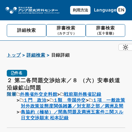
Language
EN
利用方法
辞書検索
辞書検索
詳細検索
（カテゴリ）
（五十音順）
トップ
詳細検索
目録詳細
件名
２ 第二各問題交渉始末／８ （六）安奉鉄道
沿線鉱山問題
階層
外務省外交史料館
戦前期外務省記録
１門 政治
１類 帝国外交
１項 一般政策
対外政策並態度関係雑纂／対支那之部／満洲及間
島協約（極秘）／間島問題及満洲五案件ニ関スル
日支交渉顛末 松本記録