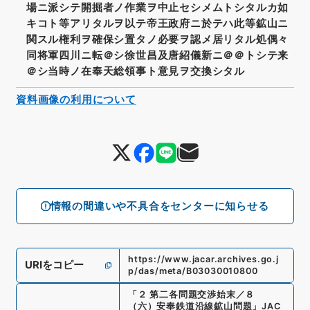
場ニ派シテ開掘者ノ作業ヲ中止セシメムトシタルカ如
キコト等アリタルヲ以テ帝王政府ニ於テハ此等鉱山ニ
関スル権利ヲ確保シ置タノ必要ヲ認メ居リタル処偶々
同将軍四川ニ転＠シ徐世昌及唐紹儀新ニ＠＠トシテ来
＠シ当時ノ在奉天総領事ト意見ヲ交換シタル
資料画像の利用について
情報の間違いや不具合をセンターに知らせる
https://www.jacar.archives.go.j
URIをコピー
p/das/meta/B03030010800
「
２ 第二各問題交渉始末／８
（六）安奉鉄道沿線鉱山問題
」
JAC