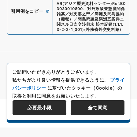
AR(アジア歴史資料センター)
Ref.
B0
3030010800
、
対外政策並態度関係
引用例をコピー
雑纂／対支那之部／満洲及間島協約
（極秘）／間島問題及満洲五案件ニ
関スル日支交渉顛末 松本記録
(
1.1.1.
3-2-2-1_001
)
(
外務省外交史料館
)
ご訪問いただきありがとうございます。
私たちがより良い情報を提供できるように、
プライ
バシーポリシー
に基づいたクッキー（Cookie）の
取得と利用に同意をお願いいたします。
必要最小限
全て同意
資料群階層を表示する
All rights reserved/Copyright©