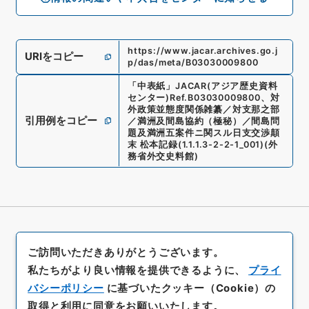
https://www.jacar.archives.go.j
URIをコピー
p/das/meta/B03030009800
「
中表紙
」
JACAR(アジア歴史資料
センター)
Ref.
B03030009800
、
対
外政策並態度関係雑纂／対支那之部
引用例をコピー
／満洲及間島協約（極秘）／間島問
題及満洲五案件ニ関スル日支交渉顛
末 松本記録
(
1.1.1.3-2-2-1_001
)
(
外
務省外交史料館
)
ご訪問いただきありがとうございます。
私たちがより良い情報を提供できるように、
プライ
バシーポリシー
に基づいたクッキー（Cookie）の
取得と利用に同意をお願いいたします。