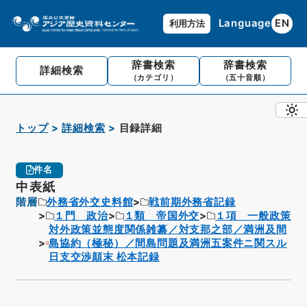
Language
EN
利用方法
辞書検索
辞書検索
詳細検索
（カテゴリ）
（五十音順）
トップ
詳細検索
目録詳細
件名
中表紙
階層
外務省外交史料館
戦前期外務省記録
１門 政治
１類 帝国外交
１項 一般政策
対外政策並態度関係雑纂／対支那之部／満洲及間
島協約（極秘）／間島問題及満洲五案件ニ関スル
日支交渉顛末 松本記録