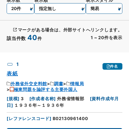
表示数
表示順
表示スタイル
マークがある場合は、外部サイトへリンクします。
40
1
~
20
件を表示
該当件数
件
CSV出力
No.
概要情報
画像等
1
件名
表紙
外務省外交史料館
調書
情報局
極東問題を論評する主要外国人
[
規模
]
3
[
作成者名称
]
外務省情報部
[
資料作成年月
日
]
１９３６年～１９３６年
[
レファレンスコード
]
B02130961400