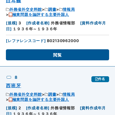
白耳義
外務省外交史料館
調書
情報局
極東問題を論評する主要外国人
[
規模
]
3
[
作成者名称
]
外務省情報部
[
資料作成年月
日
]
１９３６年～１９３６年
[
レファレンスコード
]
B02130962000
閲覧
8
件名
西班牙
外務省外交史料館
調書
情報局
極東問題を論評する主要外国人
[
規模
]
2
[
作成者名称
]
外務省情報部
[
資料作成年月
日
]
１９３６年～１９３６年