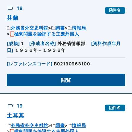
18
件名
芬蘭
外務省外交史料館
調書
情報局
極東問題を論評する主要外国人
[
規模
]
1
[
作成者名称
]
外務省情報部
[
資料作成年月
日
]
１９３６年～１９３６年
[
レファレンスコード
]
B02130963100
閲覧
19
件名
土耳其
外務省外交史料館
調書
情報局
極東問題を論評する主要外国人