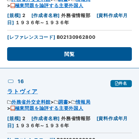
極東問題を論評する主要外国人
[
規模
]
2
[
作成者名称
]
外務省情報部
[
資料作成年月
日
]
１９３６年～１９３６年
[
レファレンスコード
]
B02130962800
閲覧
16
件名
ラトヴィア
外務省外交史料館
調書
情報局
極東問題を論評する主要外国人
[
規模
]
2
[
作成者名称
]
外務省情報部
[
資料作成年月
日
]
１９３６年～１９３６年