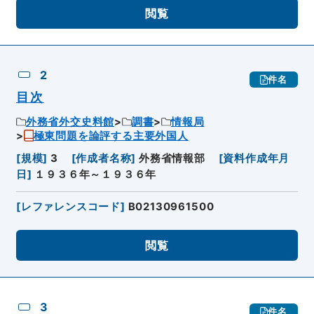
閲覧
2
件名
目次
外務省外交史料館
調書
情報局
極東問題を論評する主要外国人
[
規模
]
3
[
作成者名称
]
外務省情報部
[
資料作成年月
日
]
１９３６年～１９３６年
[
レファレンスコード
]
B02130961500
閲覧
3
件名