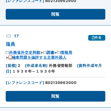
[
レファレンスコード
]
B02130962900
閲覧
17
件名
瑞典
外務省外交史料館
調書
情報局
極東問題を論評する主要外国人
[
規模
]
2
[
作成者名称
]
外務省情報部
[
資料作成年月
日
]
１９３６年～１９３６年
[
レファレンスコード
]
B02130963000
閲覧