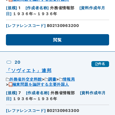
[
規模
]
1
[
作成者名称
]
外務省情報部
[
資料作成年月
日
]
１９３６年～１９３６年
[
レファレンスコード
]
B02130963200
閲覧
20
件名
「ソヴィエト」連邦
外務省外交史料館
調書
情報局
極東問題を論評する主要外国人
[
規模
]
7
[
作成者名称
]
外務省情報部
[
資料作成年月
日
]
１９３６年～１９３６年
[
レファレンスコード
]
B02130963300