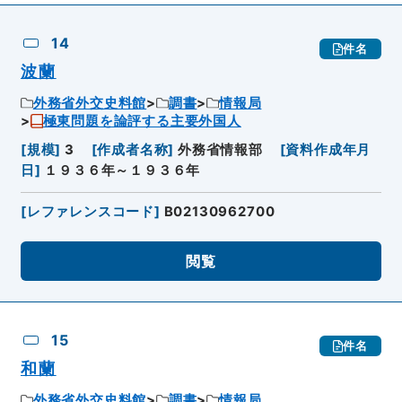
14
件名
波蘭
外務省外交史料館
調書
情報局
極東問題を論評する主要外国人
[
規模
]
3
[
作成者名称
]
外務省情報部
[
資料作成年月
日
]
１９３６年～１９３６年
[
レファレンスコード
]
B02130962700
閲覧
15
件名
和蘭
外務省外交史料館
調書
情報局