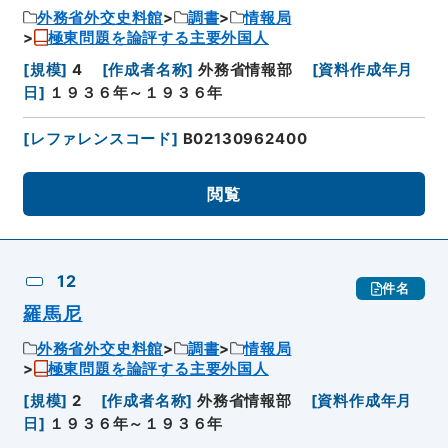
外務省外交史料館
調書
情報局
極東問題を論評する主要外国人
[
規模
]
4
[
作成者名称
]
外務省情報部
[
資料作成年月
日
]
１９３６年～１９３６年
[
レファレンスコード
]
B02130962400
閲覧
12
件名
羅馬尼
外務省外交史料館
調書
情報局
極東問題を論評する主要外国人
[
規模
]
2
[
作成者名称
]
外務省情報部
[
資料作成年月
日
]
１９３６年～１９３６年