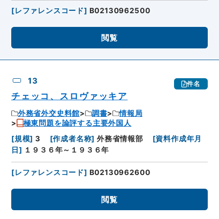
[
レファレンスコード
]
B02130962500
閲覧
13
件名
チェッコ、スロヴァッキア
外務省外交史料館
調書
情報局
極東問題を論評する主要外国人
[
規模
]
3
[
作成者名称
]
外務省情報部
[
資料作成年月
日
]
１９３６年～１９３６年
[
レファレンスコード
]
B02130962600
閲覧