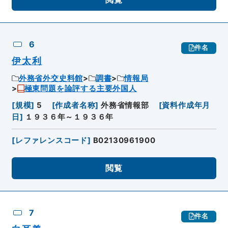
6
件名
伊太利
外務省外交史料館
調書
情報局
極東問題を論評する主要外国人
[
規模
]
5
[
作成者名称
]
外務省情報部
[
資料作成年月
日
]
１９３６年～１９３６年
[
レファレンスコード
]
B02130961900
閲覧
7
件名