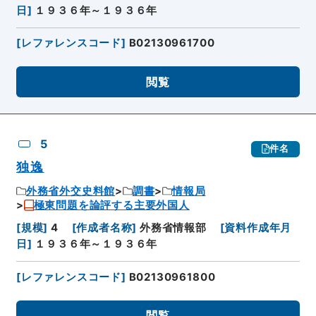
日
]
１９３６年～１９３６年
[
レファレンスコード
]
B02130961700
閲覧
5
件名
独逸
外務省外交史料館
調書
情報局
極東問題を論評する主要外国人
[
規模
]
4
[
作成者名称
]
外務省情報部
[
資料作成年月
日
]
１９３６年～１９３６年
[
レファレンスコード
]
B02130961800
閲覧