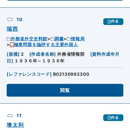
10
件名
瑞西
外務省外交史料館
調書
情報局
極東問題を論評する主要外国人
[
規模
]
2
[
作成者名称
]
外務省情報部
[
資料作成年月
日
]
１９３６年～１９３６年
[
レファレンスコード
]
B02130962300
閲覧
11
件名
墺太利