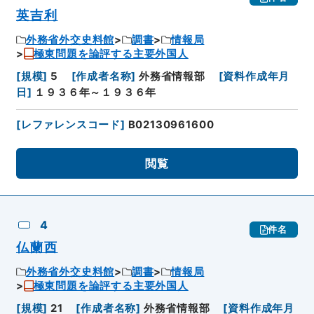
英吉利
外務省外交史料館
調書
情報局
極東問題を論評する主要外国人
[
規模
]
5
[
作成者名称
]
外務省情報部
[
資料作成年月
日
]
１９３６年～１９３６年
[
レファレンスコード
]
B02130961600
閲覧
4
件名
仏蘭西
外務省外交史料館
調書
情報局
極東問題を論評する主要外国人
[
規模
]
21
[
作成者名称
]
外務省情報部
[
資料作成年月