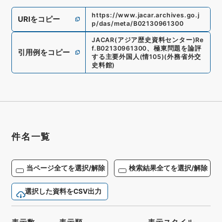
https://www.jacar.archives.go.j
URIをコピー
p/das/meta/B02130961300
JACAR(アジア歴史資料センター)
Re
f.
B02130961300
、
極東問題を論評
引用例をコピー
する主要外国人
(
情105
)
(
外務省外交
史料館
)
件名一覧
当ページ全てを選択/解除
検索結果全てを選択/解除
選択した資料をCSV出力