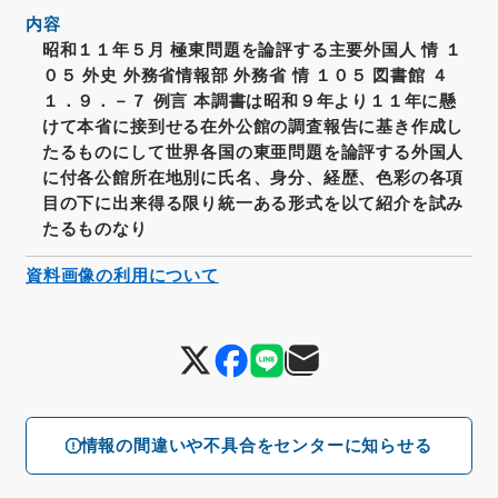
内容
昭和１１年５月 極東問題を論評する主要外国人 情 １
０５ 外史 外務省情報部 外務省 情 １０５ 図書館 ４
１．９．－７ 例言 本調書は昭和９年より１１年に懸
けて本省に接到せる在外公館の調査報告に基き作成し
たるものにして世界各国の東亜問題を論評する外国人
に付各公館所在地別に氏名、身分、経歴、色彩の各項
目の下に出来得る限り統一ある形式を以て紹介を試み
たるものなり
資料画像の利用について
情報の間違いや不具合をセンターに知らせる