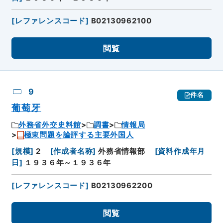
[
レファレンスコード
]
B02130962100
閲覧
9
件名
葡萄牙
外務省外交史料館
調書
情報局
極東問題を論評する主要外国人
[
規模
]
2
[
作成者名称
]
外務省情報部
[
資料作成年月
日
]
１９３６年～１９３６年
[
レファレンスコード
]
B02130962200
閲覧