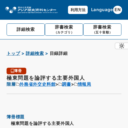
Language
EN
利用方法
辞書検索
辞書検索
詳細検索
（カテゴリ）
（五十音順）
トップ
詳細検索
目録詳細
簿冊
極東問題を論評する主要外国人
階層
外務省外交史料館
調書
情報局
簿冊標題
極東問題を論評する主要外国人