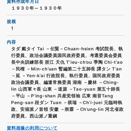
資料作成年月日
１９３０年～１９３０年
規模
1
内容
タダ 戴タイ Tai －伝賢－Chuan-hsien 考試院長、執
行委員、政治会議委員国民政府委員、考選委員会委員
長中央訓練部長 浙江 天仇 T’ieu-ch’ou 季陶 Chi-t’ao
－民権 －Min-ch’uan 暫編第二十五師長 譚タン T’an
－延 －Yen-k’ai 行政院長、執行委員、国民政府委員
政治会議委員、編遣常務委員 湖南 －慶林 －Ching-
lin 山西軍々長 山東 －道源 －Tao-yuan 第五十師長
－平山 －P’ing-shan 共産党領袖 広東 南音Tang
Peng-san 段ダン Tuan －祺瑞 －Ch’i-juei 元臨時執
政、安福派ノ首領 安徽 －崇霖 －Ch’ung-lin 河北省政
府委員、西山派ノ重鎭
資料画像の利用について