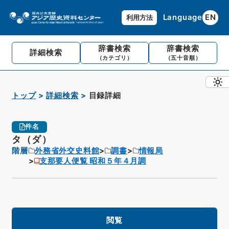
Language
EN
利用方法
辞書検索
辞書検索
詳細検索
（カテゴリ）
（五十音順）
トップ
詳細検索
目録詳細
件名
タ（ダ）
階層
外務省外交史料館
調書
情報局
支那要人便覧 昭和５年４月調
閲覧