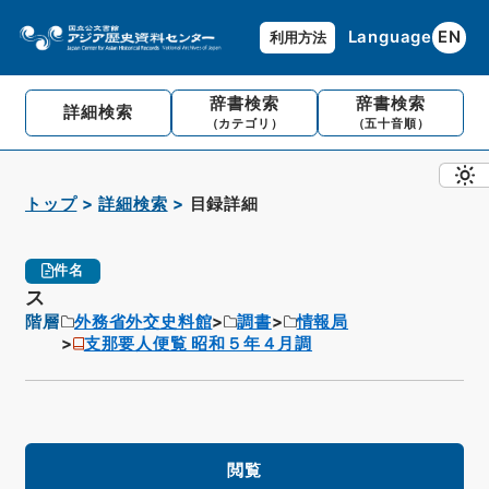
Language
EN
利用方法
辞書検索
辞書検索
詳細検索
（カテゴリ）
（五十音順）
トップ
詳細検索
目録詳細
件名
ス
階層
外務省外交史料館
調書
情報局
支那要人便覧 昭和５年４月調
閲覧