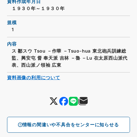
資料作成年月日
１９３０年～１９３０年
規模
1
内容
ス 鄒スウ Tsou －作華 －Tsuo-hua 東北砲兵訓練総
監、興安屯 督 奉天派 吉林 －魯 －Lu 在太原西山派代
表、西山派ノ領袖 広東
資料画像の利用について
情報の間違いや不具合をセンターに知らせる