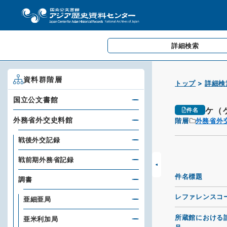
詳細検索
資料群階層
トップ
詳細検
国立公文書館
ケ（
件名
外務省外交史料館
階層
外務省外
戦後外交記録
戦前期外務省記録
件名標題
調書
レファレンスコ
亜細亜局
所蔵館における
亜米利加局