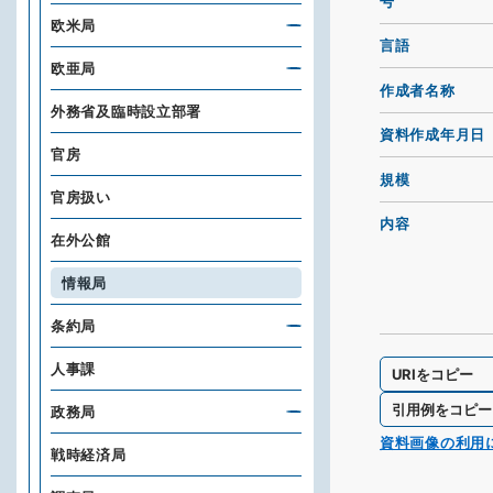
号
欧米局
言語
欧亜局
作成者名称
外務省及臨時設立部署
資料作成年月日
官房
規模
官房扱い
内容
在外公館
情報局
条約局
人事課
URIをコピー
引用例をコピー
政務局
資料画像の利用
戦時経済局