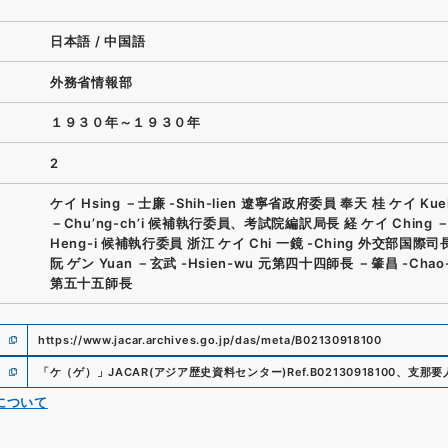
日本語
/
中国語
外務省情報部
１９３０年～１９３０年
2
ケイ Hsing －士廉 -Shih-lien 遼寧省政府委員 奉天 桂 ケイ Ku
－Chu’ng-ch’i 候補執行委員、考試院編訳局長 経 ケイ Ching 
Heng-i 候補執行委員 浙江 ケイ Chi 一鏡 -Ching 外交部国際司
阮 ゲン Yuan －玄武 -Hsien-wu 元第四十四師長 －肇昌 -Chao-
第五十五師長
https://www.jacar.archives.go.jp/das/meta/B02130918100
「
ケ（ゲ）
」
JACAR(アジア歴史資料センター)
Ref.
B02130918100
、
支那要
について