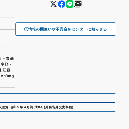
情報の間違いや不具合をセンターに知らせる
ei －崇基
－享頤 -
長 江蘇
ch’ang
人便覧 昭和５年４月調
(
情84
)
(
外務省外交史料館
)