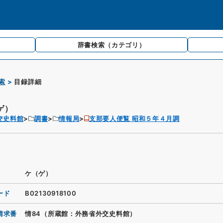
辞書検索
（カテゴリ）
索
目録詳細
ゲ）
交史料館
調書
情報局
支那要人便覧 昭和５年４月調
ケ（ゲ）
ード
B02130918100
請求番
情84（所蔵館：外務省外交史料館）