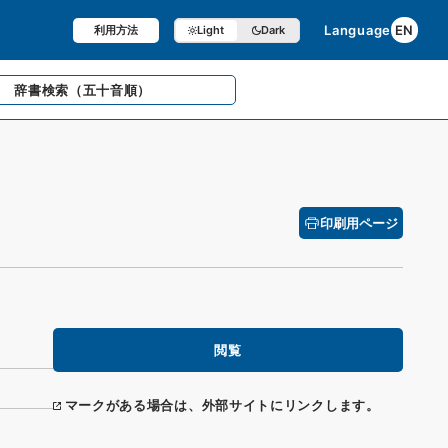
Language
EN
利用方法
Light
Dark
辞書検索
（五十音順）
印刷用ページ
閲覧
マークがある場合は、外部サイトにリンクします。