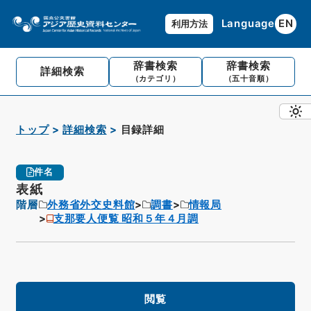
Language
EN
利用方法
辞書検索
辞書検索
詳細検索
（カテゴリ）
（五十音順）
トップ
詳細検索
目録詳細
件名
表紙
階層
外務省外交史料館
調書
情報局
支那要人便覧 昭和５年４月調
閲覧