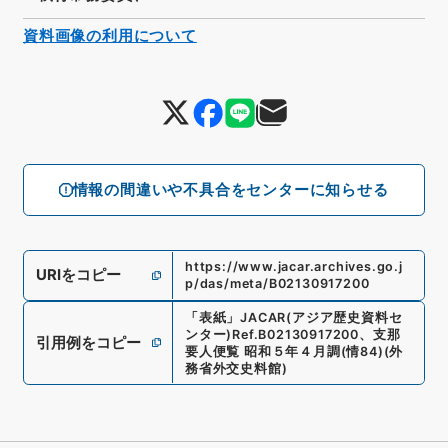
資料画像の利用について
情報の間違いや不具合をセンターに知らせる
https://www.jacar.archives.go.j
URIをコピー
p/das/meta/B02130917200
「
表紙
」
JACAR(アジア歴史資料セ
ンター)
Ref.
B02130917200
、
支那
引用例をコピー
要人便覧 昭和５年４月調
(
情84
)
(
外
務省外交史料館
)