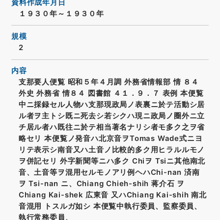
資料作成年月日
１９３０年～１９３０年
規模
2
内容
支那要人便覧 昭和５年４月調 外務省情報部 情 ８４
外史 外務省 情８４ 図書館 ４１．９．７ 表例 本便覧
中ニ採録セル人物ハ支那現政局ノ表裏ニ於テ活動シ居
ル者ヲ主トシ既ニ死去シ若シクハ現ニ政局ノ圈外ニ立
チ居ル者ハ既往ニ於テ相当著名ナリシ者モ多ク之ヲ省
略セリ 本便覧ノ発音ハ北京音ヲTomas Wade式ニヨ
リテ表示シ南音又ハ土音ノ比較的多ク用ヒラルルモノ
ヲ併記セリ 外字新聞等ニハ多ク Chiヲ Tsiニ其他南北
音、土音等ヲ混用セルモノアリ例ヘハChi-nan 済南
ヲ Tsi-nan ニ、Chiang Chieh-shih 蒋介石 ヲ
Chiang Kai-shek 広東音 又ハChiang Kai-shih 南北
音混用 トスルガ如シ 本便覧中執行委員、監察委員、
執行常務委員、