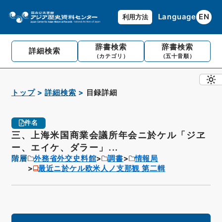
Language
EN
利用方法
辞書検索
辞書検索
詳細検索
（カテゴリ）
（五十音順）
トップ
詳細検索
目録詳細
件名
三、上海米国商業会議所年会ニ於ケル「ジヱ
ー、エイケ、ダラー」...
階層
外務省外交史料館
調書
情報局
最近ニ於ケル欧米人ノ支那観 第二輯