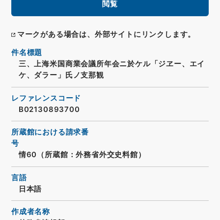
閲覧
マークがある場合は、外部サイトにリンクします。
件名標題
三、上海米国商業会議所年会ニ於ケル「ジヱー、エイ
ケ、ダラー」氏ノ支那観
レファレンスコード
B02130893700
所蔵館における請求番
号
情60（所蔵館：外務省外交史料館）
言語
日本語
作成者名称