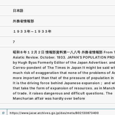
日本語
外務省情報部
１９３３年～１９３３年
7
昭和８年１２月２日 情報部資料第一八八号 外務省情報部 From T
Asiatic Revisw. October. 1933. JAPAN’S POPULATION PR
by Hugh Byas Formerly Editor of the Japan Advertiser. an
Corres-pondent of The Times in Japan It might be said w
much risk of exaggeration that none of the problems of As
more important than that of the pressure of population in
It is the driving force behind Japanese expansion； and 
that take the form of expansion of resources. as in Manch
of trade. it raises dangerous and difficult questions. The
Manchurian affair was hardly over before
https://www.jacar.archives.go.jp/das/meta/B02130873400