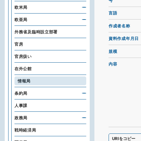
号
欧米局
言語
欧亜局
作成者名称
外務省及臨時設立部署
資料作成年月日
官房
規模
官房扱い
内容
在外公館
情報局
条約局
人事課
政務局
戦時経済局
URIをコピー