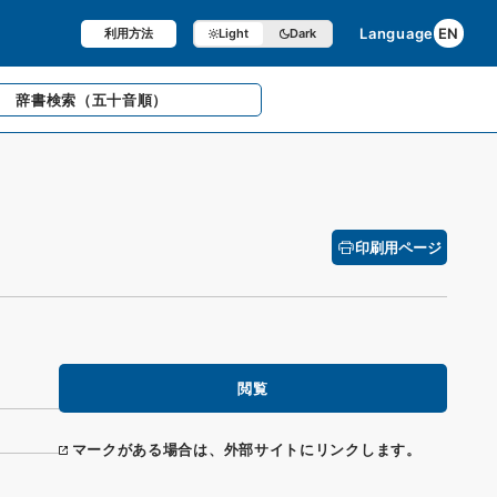
Language
EN
利用方法
Light
Dark
辞書検索
（五十音順）
印刷用ページ
閲覧
マークがある場合は、外部サイトにリンクします。