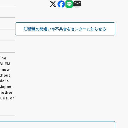
情報の間違いや不具合をセンターに知らせる
he
OBLEM
d now
ithout
ia is
 Japan.
whether
uria. or