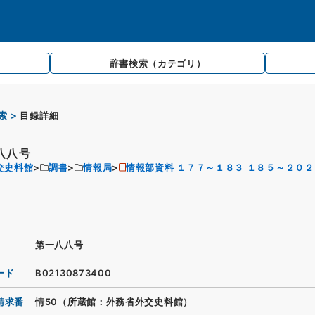
辞書検索
（カテゴリ）
索
目録詳細
八八号
交史料館
調書
情報局
情報部資料 １７７～１８３ １８５～２０２
第一八八号
ード
B02130873400
請求番
情50（所蔵館：外務省外交史料館）