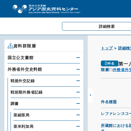
詳細検索
資料群階層
トップ
詳細検
国立公文書館
第一
件名
外務省外交史料館
階層
外務省外
戦後外交記録
戦前期外務省記録
件名標題
調書
レファレンスコ
亜細亜局
所蔵館における
亜米利加局