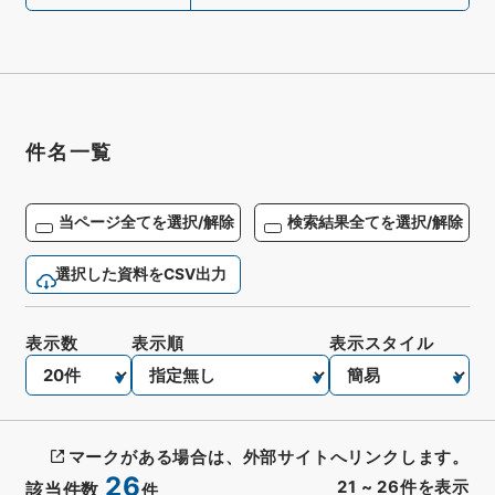
件名一覧
当ページ全てを選択/解除
検索結果全てを選択/解除
選択した資料をCSV出力
表示数
表示順
表示スタイル
マークがある場合は、外部サイトへリンクします。
26
21
~
26
件を表示
該当件数
件