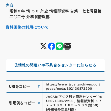
内容
昭和８年 情 ５０ 外史 情報部資料 自第一七七号至第
二〇二号 外務省情報部
資料画像の利用について
情報の間違いや不具合をセンターに知らせる
https://www.jacar.archives.go.j
URIをコピー
p/das/meta/B02130872200
JACAR(アジア歴史資料センター)
Re
f.
B02130872200
、
情報部資料 １７
引用例をコピー
７～１８３ １８５～２０２
(
情50
)
(
外務省外交史料館
)