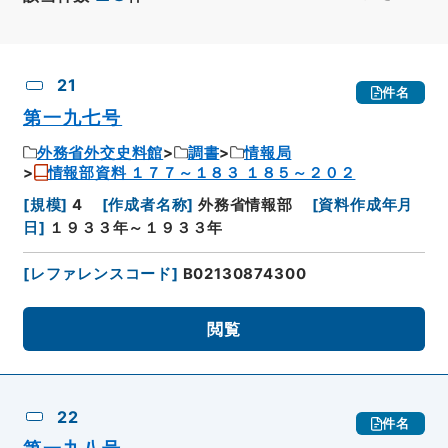
CSV出力
No.
概要情報
画像等
21
件名
第一九七号
外務省外交史料館
調書
情報局
情報部資料 １７７～１８３ １８５～２０２
[
規模
]
4
[
作成者名称
]
外務省情報部
[
資料作成年月
日
]
１９３３年～１９３３年
[
レファレンスコード
]
B02130874300
閲覧
22
件名