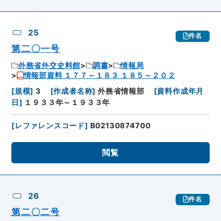
25
件名
第二〇一号
外務省外交史料館
調書
情報局
情報部資料 １７７～１８３ １８５～２０２
[
規模
]
3
[
作成者名称
]
外務省情報部
[
資料作成年月
日
]
１９３３年～１９３３年
[
レファレンスコード
]
B02130874700
閲覧
26
件名
第二〇二号