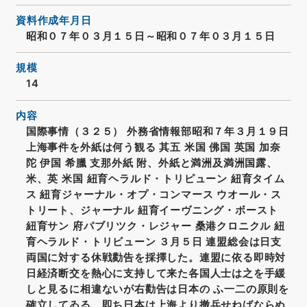
資料作成年月日
昭和０７年０３月１５日～昭和０７年０３月１５日
規模
14
内容
国際事情（３２５） 外務省情報部昭和７年３月１９日
上海事件を外紙は何う観る 其五 米国 佛国 英国 加奈
陀 伊国 希臘 支那外紙 附、外紙と満洲及満洲国露、
米、英 米国 紐育ヘラルド・トリピューン 紐育タイム
ス 紐育ジャーナル・オプ・コンマース ウオール・ス
トリート、ジャーナル 紐育イーヴニング・ボースト
紐育サン 府パブリツク・レジャー 桑港クロニクル 紐
育ヘラルド・トリビューン ３月５日 連盟総会は日支
両国に対する休戦勸告を採擇した。連盟に依る即時対
日経済断交を熱心に支持して来た各国人士は之を手緩
しと見るに相違ないが右勸告は日本の ふ一二の原則を
確立してゐる。即ち日本は上海より撤兵せねばならぬ