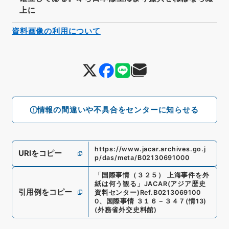
上に
資料画像の利用について
情報の間違いや不具合をセンターに知らせる
https://www.jacar.archives.go.j
URIをコピー
p/das/meta/B02130691000
「
国際事情（３２５） 上海事件を外
紙は何う観る
」
JACAR(アジア歴史
引用例をコピー
資料センター)
Ref.
B0213069100
0
、
国際事情 ３１６－３４７
(
情13
)
(
外務省外交史料館
)