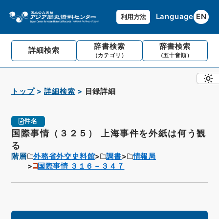
Language
EN
利用方法
辞書検索
辞書検索
詳細検索
（カテゴリ）
（五十音順）
トップ
詳細検索
目録詳細
件名
国際事情（３２５） 上海事件を外紙は何う観
る
階層
外務省外交史料館
調書
情報局
国際事情 ３１６－３４７