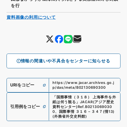
を行
資料画像の利用について
情報の間違いや不具合をセンターに知らせる
https://www.jacar.archives.go.j
URIをコピー
p/das/meta/B02130690300
「
国際事情（３１８） 上海事件を外
紙は何う観る
」
JACAR(アジア歴史
引用例をコピー
資料センター)
Ref.
B0213069030
0
、
国際事情 ３１６－３４７
(
情13
)
(
外務省外交史料館
)