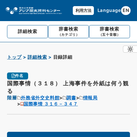
Language
EN
利用方法
辞書検索
辞書検索
詳細検索
（カテゴリ）
（五十音順）
トップ
詳細検索
目録詳細
件名
国際事情（３１８） 上海事件を外紙は何う観
る
階層
外務省外交史料館
調書
情報局
国際事情 ３１６－３４７