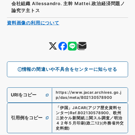
会社組織 Allessandro. 主幹 Mattei.政治経済問題ノ
論究ヲ主トス
資料画像の利用について
情報の間違いや不具合をセンターに知らせる
https://www.jacar.archives.go.j
URIをコピー
p/das/meta/B02130578900
「
伊国
」
JACAR(アジア歴史資料セ
ンター)
Ref.
B02130578900
、
欧州
引用例をコピー
ニ於ケル新聞紙ニ関スル調査／明治
４２年５月印刷
(
政二12
)
(
外務省外交
史料館
)