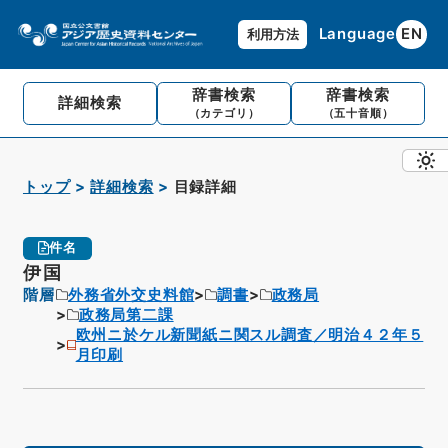
Language
EN
利用方法
辞書検索
辞書検索
詳細検索
（カテゴリ）
（五十音順）
トップ
詳細検索
目録詳細
件名
伊国
階層
外務省外交史料館
調書
政務局
政務局第二課
欧州ニ於ケル新聞紙ニ関スル調査／明治４２年５
月印刷