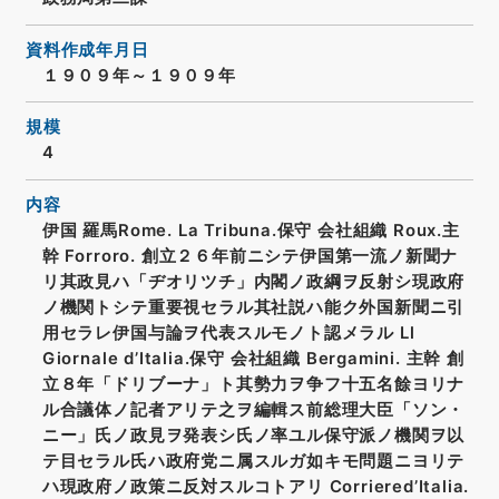
資料作成年月日
１９０９年～１９０９年
規模
4
内容
伊国 羅馬Rome. La Tribuna.保守 会社組織 Roux.主
幹 Forroro. 創立２６年前ニシテ伊国第一流ノ新聞ナ
リ其政見ハ「ヂオリツチ」内閣ノ政綱ヲ反射シ現政府
ノ機関トシテ重要視セラル其社説ハ能ク外国新聞ニ引
用セラレ伊国与論ヲ代表スルモノト認メラル Ll
Giornale d’Italia.保守 会社組織 Bergamini. 主幹 創
立８年「ドリブーナ」ト其勢力ヲ争フ十五名餘ヨリナ
ル合議体ノ記者アリテ之ヲ編輯ス前総理大臣「ソン・
ニー」氏ノ政見ヲ発表シ氏ノ率ユル保守派ノ機関ヲ以
テ目セラル氏ハ政府党ニ属スルガ如キモ問題ニヨリテ
ハ現政府ノ政策ニ反対スルコトアリ Corriered’Italia.