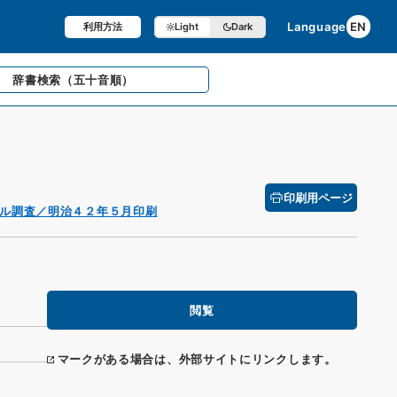
Language
EN
利用方法
Light
Dark
辞書検索
（五十音順）
印刷用ページ
ル調査／明治４２年５月印刷
閲覧
マークがある場合は、外部サイトにリンクします。