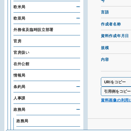
号
欧米局
言語
欧亜局
作成者名称
外務省及臨時設立部署
資料作成年月日
官房
規模
官房扱い
内容
在外公館
情報局
URIをコピー
条約局
引用例をコピー
人事課
資料画像の利用
政務局
政務局