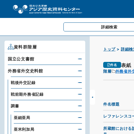
詳細検索
資料群階層
トップ
詳細検
国立公文書館
表紙
件名
外務省外交史料館
階層
外務省外
戦後外交記録
戦前期外務省記録
件名標題
調書
レファレンスコ
亜細亜局
所蔵館における
亜米利加局