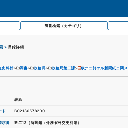
辞書検索
（カテゴリ）
索
目録詳細
交史料館
調書
政務局
政務局第二課
欧州ニ於ケル新聞紙ニ関ス
表紙
ード
B02130578200
請求番
政二12（所蔵館：外務省外交史料館）