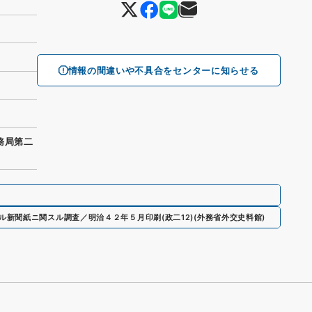
情報の間違いや不具合をセンターに知らせる
務局第二
ル新聞紙ニ関スル調査／明治４２年５月印刷
(
政二12
)
(
外務省外交史料館
)