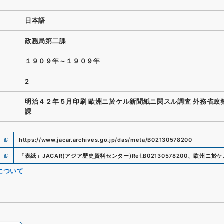
日本語
政務局第二課
１９０９年～１９０９年
2
明治４２年５月印刷 歐洲ニ於ケル新聞紙ニ関スル調査 外務省政
課
https://www.jacar.archives.go.jp/das/meta/B02130578200
「
表紙
」
JACAR(アジア歴史資料センター)
Ref.
B02130578200
、
欧州ニ於ケ
について