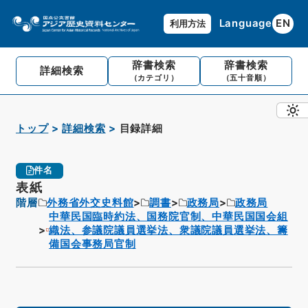
Language
EN
利用方法
辞書検索
辞書検索
詳細検索
（カテゴリ）
（五十音順）
トップ
詳細検索
目録詳細
件名
表紙
階層
外務省外交史料館
調書
政務局
政務局
中華民国臨時約法、国務院官制、中華民国国会組
織法、参議院議員選挙法、衆議院議員選挙法、籌
備国会事務局官制