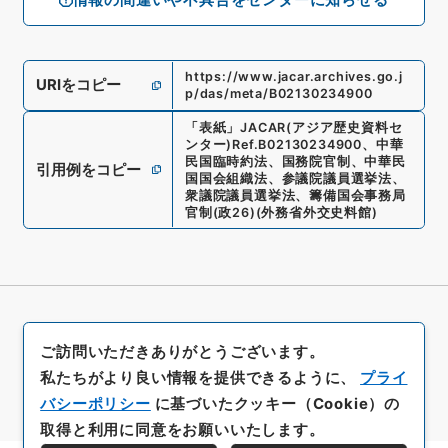
https://www.jacar.archives.go.j
URIをコピー
p/das/meta/B02130234900
「
表紙
」
JACAR(アジア歴史資料セ
ンター)
Ref.
B02130234900
、
中華
民国臨時約法、国務院官制、中華民
引用例をコピー
国国会組織法、参議院議員選挙法、
衆議院議員選挙法、籌備国会事務局
官制
(
政26
)
(
外務省外交史料館
)
ご訪問いただきありがとうございます。
私たちがより良い情報を提供できるように、
プライ
バシーポリシー
に基づいたクッキー（Cookie）の
取得と利用に同意をお願いいたします。