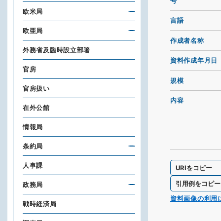
号
欧米局
言語
欧亜局
作成者名称
外務省及臨時設立部署
資料作成年月日
官房
規模
官房扱い
内容
在外公館
情報局
条約局
人事課
URIをコピー
引用例をコピー
政務局
資料画像の利用
戦時経済局