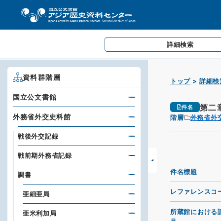
詳細検索
資料群階層
トップ
詳細検
国立公文書館
第二
件名
外務省外交史料館
階層
外務省外
戦後外交記録
戦前期外務省記録
件名標題
調書
レファレンスコ
亜細亜局
所蔵館における
亜米利加局