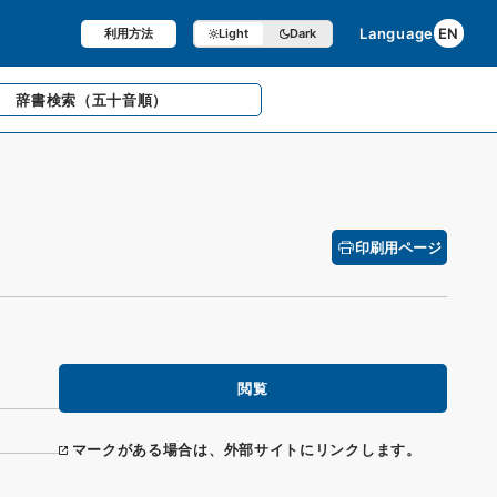
Language
EN
利用方法
Light
Dark
辞書検索
（五十音順）
印刷用ページ
閲覧
マークがある場合は、外部サイトにリンクします。