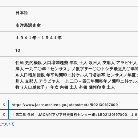
日本語
南洋局調査室
１９４１年～１９４１年
10
住民 史的概観 人口増加趨勢 年次 土人 欧州人 支那人 アラビヤ人
洋人 一九二〇年「センサス」ノ数字ヲ一〇〇トシテ最近八〇年
ル人口増加指数 年平均蘭印ニ於ケル人口増加率 センサスノ年度 
州人 支那人 アラビヤ人 一九二〇－四〇年間毎年ノ蘭印ニ於ケ
数（人口単位千） 年次 内領 土人 外領 蘭領印度 土人
https://www.jacar.archives.go.jp/das/meta/B02130197000
「
第二章 住民
」
JACAR(アジア歴史資料センター)
Ref.
B02130197000
、
１９
について