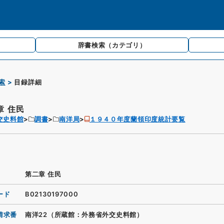
辞書検索
（カテゴリ）
索
目録詳細
章 住民
交史料館
調書
南洋局
１９４０年度蘭領印度統計要覧
第二章 住民
ード
B02130197000
請求番
南洋22（所蔵館：外務省外交史料館）