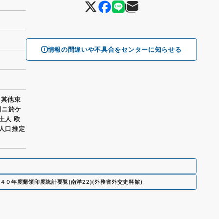
情報の間違いや不具合をセンターに知らせる
 其他東
間ニ於ケ
土人 欧
ル人口推定
４０年度蘭領印度統計要覧
(
南洋22
)
(
外務省外交史料館
)