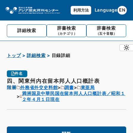
Language
EN
利用方法
辞書検索
辞書検索
詳細検索
（カテゴリ）
（五十音順）
トップ
詳細検索
目録詳細
件名
四、関東州内在留本邦人人口概計表
階層
外務省外交史料館
調書
東亜局
満洲国及中華民国在留本邦人人口概計表／昭和１
２年４月１日現在