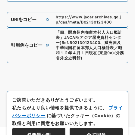
https://www.jacar.archives.go.j
URIをコピー
p/das/meta/B02130123400
「
四、関東州内在留本邦人人口概計
表
」
JACAR(アジア歴史資料センタ
ー)
Ref.
B02130123400
、
満洲国及
引用例をコピー
中華民国在留本邦人人口概計表／昭
和１２年４月１日現在
(
東亜9a
)
(
外務
省外交史料館
)
ご訪問いただきありがとうございます。
私たちがより良い情報を提供できるように、
プライ
バシーポリシー
に基づいたクッキー（Cookie）の
取得と利用に同意をお願いいたします。
必要最小限
全て同意