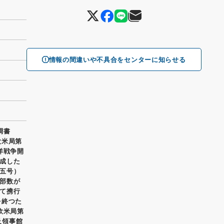
情報の間違いや不具合をセンターに知らせる
調書
欧米局第
洋戦争開
成した
五号）
部数が
て携行
を終つた
欧米局第
及領事館