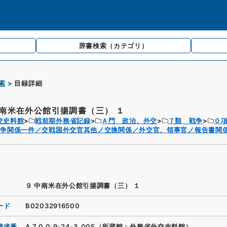
辞書検索
（カテゴリ）
索
目録詳細
中南米在外公館引揚調書（三） １
交史料館
戦前期外務省記録
Ａ門 政治、外交
７類 戦争
０
争関係一件／交戦国外交官其他ノ交換関係／外交官、領事官ノ報告書関係
９ 中南米在外公館引揚調書（三） １
ード
B02032916500
請求番
A.7.0.0.9-24-3_005（所蔵館：外務省外交史料館）