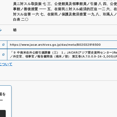
員ニ対スル取扱振 七 三、公使館員及領事館員ノ引揚 八 四、公
事館ノ善後措置 一一 五、在留民ニ対スル経済的圧迫 一二 六、
対スル迫害 一六 七、在留民ノ保護及救済措置 一九 八、玖瑪人
白表 二〇
ル
秘
https://www.jacar.archives.go.jp/das/meta/B02032916500
「
９ 中南米在外公館引揚調書（三） １
」
JACAR(アジア歴史資料センター)
Re
／外交官、領事官ノ報告書関係（南米ノ部） 第五巻
(
A.7.0.0.9-24-3_005
)
(
について
報を
ー