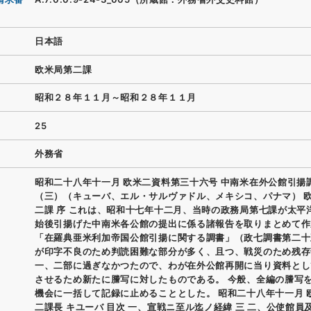
日本語
欧米局第二課
昭和２８年１１月～昭和２８年１１月
25
外務省
昭和二十八年十一月 欧米二資料第三十六号 中南米在外公館引揚
（三）（キューバ、エル・サルヴァドル、メキシコ、パナマ） 
二課 序 これは、昭和十七年十二月、当時の政務局第七課が太平
始後引揚げた中南米各公館の提出に係る諸報告を取りまとめて作
「在羅典亜米利加帝国公館引揚に関する調書」（政七調書第二十
が印字不良のため判読困難な部分が多く、且つ、戦災のため残存
一、二部に過ぎなかつたので、わが在外公館再開に当り資料とし
させるため新たに謄写に対したものである。 今般、全編の謄写
機会に一括して記録に止めることとした。 昭和二十八年十一月 
二課長 キユーバ 目次 一、宣戦ニ至ル迄ノ経緯 三 二、公使館員