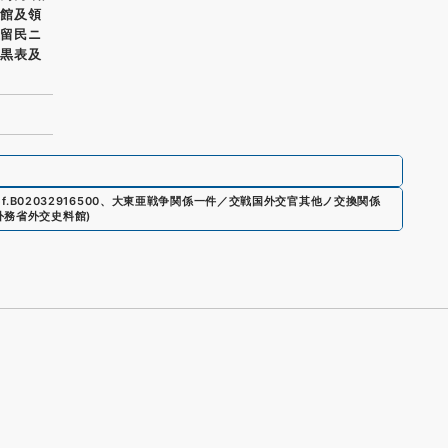
使館及領
在留民ニ
ノ黒表及
f.
B02032916500
、
大東亜戦争関係一件／交戦国外交官其他ノ交換関係
外務省外交史料館
)