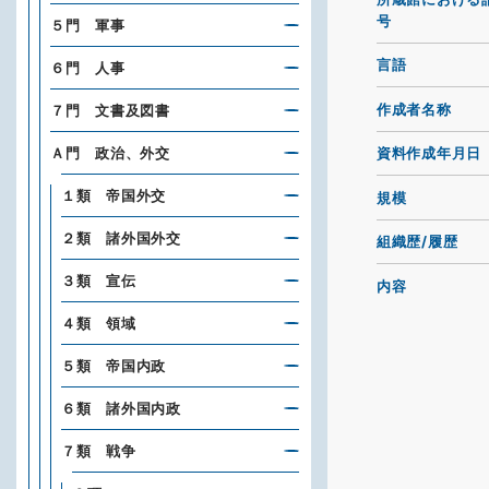
号
５門 軍事
言語
６門 人事
作成者名称
７門 文書及図書
Ａ門 政治、外交
資料作成年月日
１類 帝国外交
規模
２類 諸外国外交
組織歴/履歴
３類 宣伝
内容
４類 領域
５類 帝国内政
６類 諸外国内政
７類 戦争