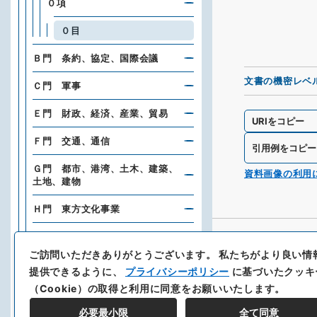
０項
０目
Ｂ門 条約、協定、国際会議
文書の機密レベ
Ｃ門 軍事
Ｅ門 財政、経済、産業、貿易
URIをコピー
Ｆ門 交通、通信
引用例をコピー
Ｇ門 都市、港湾、土木、建築、
資料画像の利用
土地、建物
Ｈ門 東方文化事業
Ｉ門 文化、宗教、衛生、労働及
社会問題
ご訪問いただきありがとうございます。
私たちがより良い情
提供できるように、
プライバシーポリシー
に基づいたクッキ
Ｍ門 官制、官職
（Cookie）の取得と利用に同意をお願いいたします。
Ｎ門 文書、図書
必要最小限
全て同意