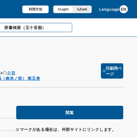
Language
EN
利用方法
Light
Dark
辞書検索
（五十音順）
印刷用ペ
項
０目
ージ
（南米ノ部） 第五巻
閲覧
マークがある場合は、外部サイトにリンクします。