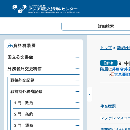
詳細検索
資料群階層
トップ
詳細検
国立公文書館
９ 
件名
外務省外交史料館
階層
外務省外
大東亜戦
戦後外交記録
戦前期外務省記録
１門 政治
件名標題
２門 条約
レファレンスコ
３門 通商
所蔵館における