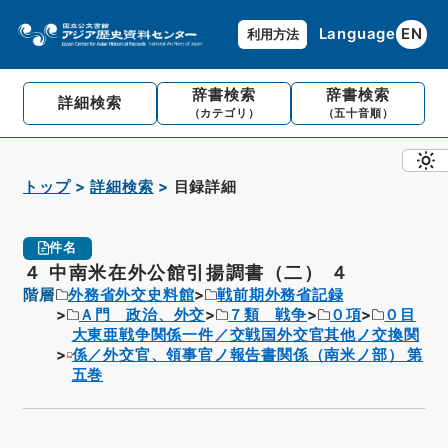
Language
EN
利用方法
辞書検索
辞書検索
詳細検索
（カテゴリ）
（五十音順）
トップ
詳細検索
目録詳細
件名
４ 中南米在外公館引揚調書（二） ４
階層
外務省外交史料館
戦前期外務省記録
Ａ門 政治、外交
７類 戦争
０項
０目
大東亜戦争関係一件／交戦国外交官其他ノ交換関
係／外交官、領事官ノ報告書関係（南米ノ部） 第
五巻