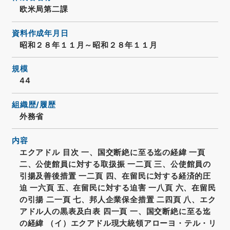
欧米局第二課
資料作成年月日
昭和２８年１１月～昭和２８年１１月
規模
44
組織歴/履歴
外務省
内容
エクアドル 目次 一、国交断絶に至る迄の経緯 一頁
二、公使館員に対する取扱振 一二頁 三、公使館員の
引揚及善後措置 一二頁 四、在留民に対する経済的圧
迫 一六頁 五、在留民に対する迫害 一八頁 六、在留民
の引揚 二一頁 七、邦人企業保全措置 二四頁 八、エク
アドル人の黒表及白表 四一頁 一、国交断絶に至る迄
の経緯 （イ）エクアドル現大統領アローヨ・テル・リ