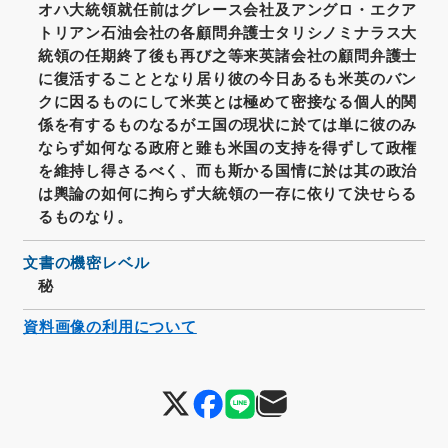
オハ大統領就任前はグレース会社及アングロ・エクア
トリアン石油会社の各顧問弁護士タリシノミナラス大
統領の任期終了後も再び之等来英諸会社の顧問弁護士
に復活することとなり居り彼の今日あるも米英のバン
クに因るものにして米英とは極めて密接なる個人的関
係を有するものなるがエ国の現状に於ては単に彼のみ
ならず如何なる政府と雖も米国の支持を得ずして政権
を維持し得さるべく、而も斯かる国情に於は其の政治
は輿論の如何に拘らず大統領の一存に依りて決せらる
るものなり。
文書の機密レベル
秘
資料画像の利用について