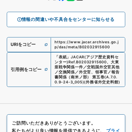
情報の間違いや不具合をセンターに知らせる
https://www.jacar.archives.go.j
URIをコピー
p/das/meta/B02032915600
「
表紙
」
JACAR(アジア歴史資料セ
ンター)
Ref.
B02032915600
、
大東
亜戦争関係一件／交戦国外交官其他
引用例をコピー
ノ交換関係／外交官、領事官ノ報告
書関係（南米ノ部） 第五巻
(
A.7.0.
0.9-24-3_005
)
(
外務省外交史料館
)
ご訪問いただきありがとうございます。
私たちがより良い情報を提供できるように、
プライ