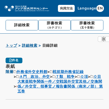
Language
EN
利用方法
辞書検索
辞書検索
詳細検索
（カテゴリ）
（五十音順）
トップ
詳細検索
目録詳細
件名
表紙
階層
外務省外交史料館
戦前期外務省記録
Ａ門 政治、外交
７類 戦争
０項
０目
大東亜戦争関係一件／交戦国外交官其他ノ交換関
係／外交官、領事官ノ報告書関係（南米ノ部） 第
五巻