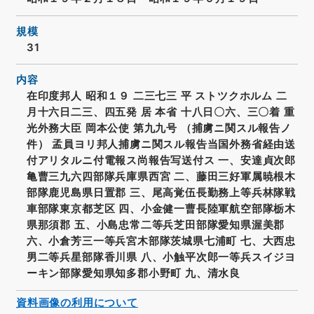
規模
31
内容
在印度邦人 昭和１９ 二三七三 平 ストツクホルム 二
月十六日二三、四五発 居 本省 十八日〇六、三〇着 重
光外務大臣 岡本公使 第九九号 （捕虜ニ関スル報告ノ
件） 孟員ヨリ邦人捕虜ニ関スル報告当国外務省経由送
付アリタルニ付電報ス尚報告写送付ス 一、安達貞次郎
亀曹三九六四部隊兵庫県西宮 二、藤田三好軍属暁根木
部隊鹿児島県日置郡 三、尾高覚伍長勤務上等兵林隊戦
車部隊東京都芝区 四、小金健一曹長陸軍航空部隊栃木
県那須郡 五、小島忠常二等兵芝田部隊愛知県渥美郡
六、小倉芳三一等兵宮木部隊茨城県七浦町 七、大西忠
男二等兵星部隊香川県 八、小触平次郎一等兵スイジヨ
ーキン部隊愛知県知多郡小野町 九、清水良
資料画像の利用について