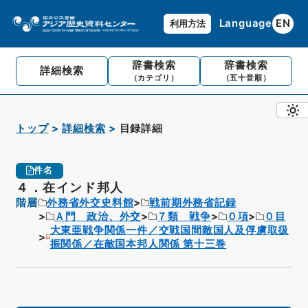
Language
EN
利用方法
辞書検索
辞書検索
詳細検索
（カテゴリ）
（五十音順）
トップ
詳細検索
目録詳細
件名
４．在インド邦人
階層
外務省外交史料館
戦前期外務省記録
Ａ門 政治、外交
７類 戦争
０項
０目
大東亜戦争関係一件／交戦国間敵国人及俘虜取扱
振関係／在敵国本邦人関係 第十三巻