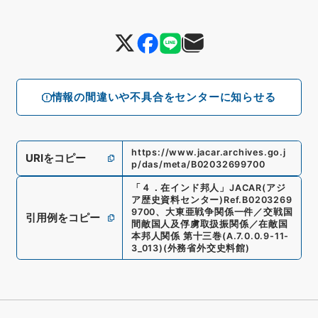
情報の間違いや不具合をセンターに知らせる
https://www.jacar.archives.go.j
URIをコピー
p/das/meta/B02032699700
「
４．在インド邦人
」
JACAR(アジ
ア歴史資料センター)
Ref.
B0203269
9700
、
大東亜戦争関係一件／交戦国
引用例をコピー
間敵国人及俘虜取扱振関係／在敵国
本邦人関係 第十三巻
(
A.7.0.0.9-11-
3_013
)
(
外務省外交史料館
)