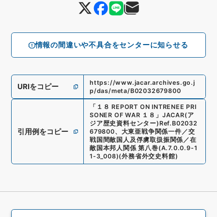
情報の間違いや不具合をセンターに知らせる
https://www.jacar.archives.go.j
URIをコピー
p/das/meta/B02032679800
「
１８ REPORT ON INTRENEE PRI
SONER OF WAR １８
」
JACAR(ア
ジア歴史資料センター)
Ref.
B02032
引用例をコピー
679800
、
大東亜戦争関係一件／交
戦国間敵国人及俘虜取扱振関係／在
敵国本邦人関係 第八巻
(
A.7.0.0.9-1
1-3_008
)
(
外務省外交史料館
)