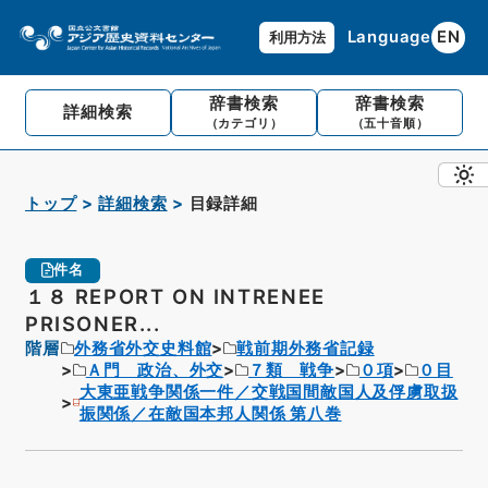
Language
EN
利用方法
辞書検索
辞書検索
詳細検索
（カテゴリ）
（五十音順）
トップ
詳細検索
目録詳細
件名
１８ REPORT ON INTRENEE
PRISONER...
階層
外務省外交史料館
戦前期外務省記録
Ａ門 政治、外交
７類 戦争
０項
０目
大東亜戦争関係一件／交戦国間敵国人及俘虜取扱
振関係／在敵国本邦人関係 第八巻