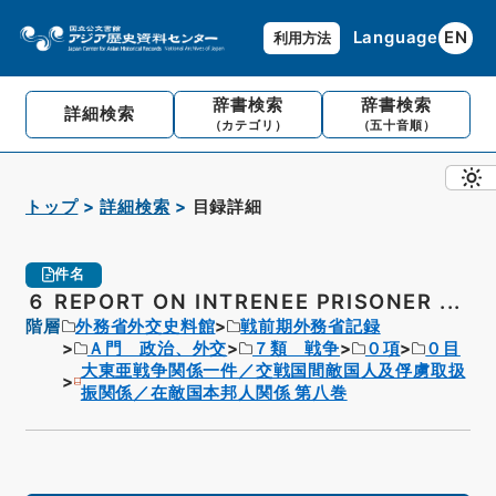
Language
EN
利用方法
辞書検索
辞書検索
詳細検索
（カテゴリ）
（五十音順）
トップ
詳細検索
目録詳細
件名
６ REPORT ON INTRENEE PRISONER ...
階層
外務省外交史料館
戦前期外務省記録
Ａ門 政治、外交
７類 戦争
０項
０目
大東亜戦争関係一件／交戦国間敵国人及俘虜取扱
振関係／在敵国本邦人関係 第八巻