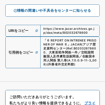
情報の間違いや不具合をセンターに知らせる
https://www.jacar.archives.go.j
URIをコピー
p/das/meta/B02032678600
「
６ REPORT ON INTRENEE PRISO
NER OF WAR ６
」
JACAR(アジア歴
史資料センター)
Ref.
B0203267860
引用例をコピー
0
、
大東亜戦争関係一件／交戦国間
敵国人及俘虜取扱振関係／在敵国本
邦人関係 第八巻
(
A.7.0.0.9-11-3_00
8
)
(
外務省外交史料館
)
ご訪問いただきありがとうございます。
私たちがより良い情報を提供できるように、
プライ