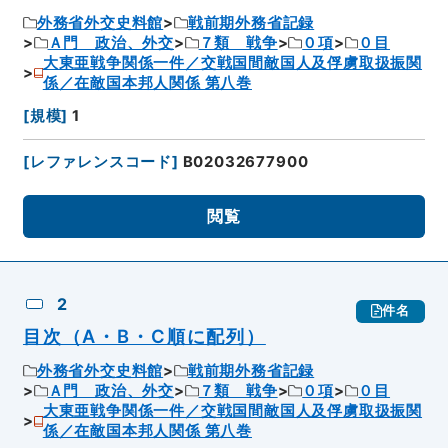
外務省外交史料館
戦前期外務省記録
Ａ門 政治、外交
７類 戦争
０項
０目
大東亜戦争関係一件／交戦国間敵国人及俘虜取扱振関
係／在敵国本邦人関係 第八巻
[
規模
]
1
[
レファレンスコード
]
B02032677900
閲覧
2
件名
目次（A・B・C順に配列）
外務省外交史料館
戦前期外務省記録
Ａ門 政治、外交
７類 戦争
０項
０目
大東亜戦争関係一件／交戦国間敵国人及俘虜取扱振関
係／在敵国本邦人関係 第八巻