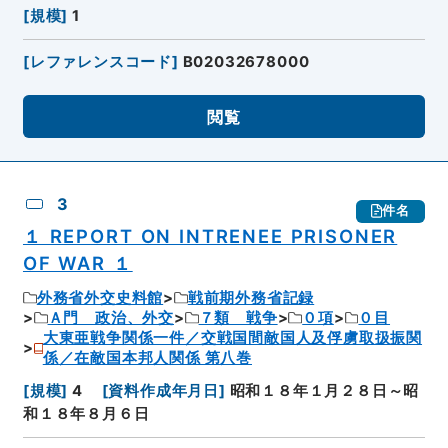
[
規模
]
1
[
レファレンスコード
]
B02032678000
閲覧
3
件名
１ REPORT ON INTRENEE PRISONER
OF WAR １
外務省外交史料館
戦前期外務省記録
Ａ門 政治、外交
７類 戦争
０項
０目
大東亜戦争関係一件／交戦国間敵国人及俘虜取扱振関
係／在敵国本邦人関係 第八巻
[
規模
]
4
[
資料作成年月日
]
昭和１８年１月２８日～昭
和１８年８月６日