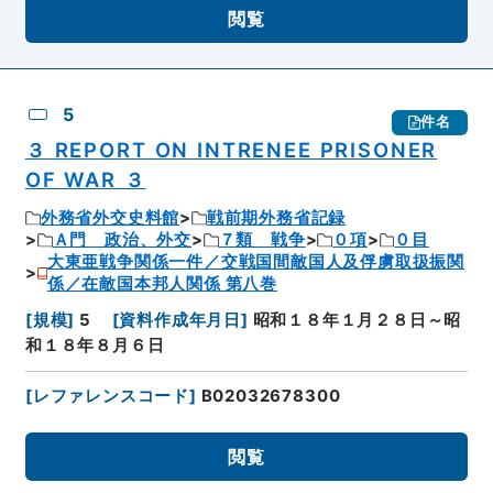
閲覧
5
件名
３ REPORT ON INTRENEE PRISONER
OF WAR ３
外務省外交史料館
戦前期外務省記録
Ａ門 政治、外交
７類 戦争
０項
０目
大東亜戦争関係一件／交戦国間敵国人及俘虜取扱振関
係／在敵国本邦人関係 第八巻
[
規模
]
5
[
資料作成年月日
]
昭和１８年１月２８日～昭
和１８年８月６日
[
レファレンスコード
]
B02032678300
閲覧