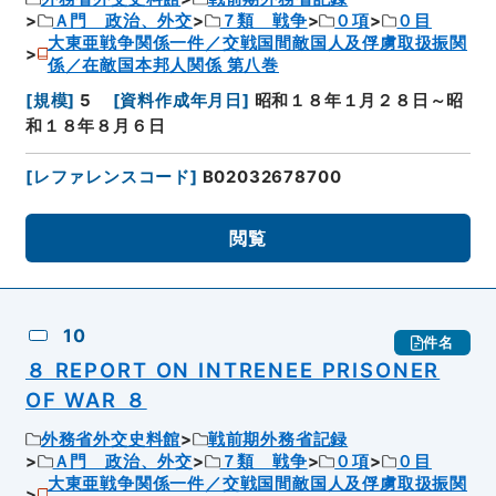
Ａ門 政治、外交
７類 戦争
０項
０目
大東亜戦争関係一件／交戦国間敵国人及俘虜取扱振関
係／在敵国本邦人関係 第八巻
[
規模
]
5
[
資料作成年月日
]
昭和１８年１月２８日～昭
和１８年８月６日
[
レファレンスコード
]
B02032678700
閲覧
10
件名
８ REPORT ON INTRENEE PRISONER
OF WAR ８
外務省外交史料館
戦前期外務省記録
Ａ門 政治、外交
７類 戦争
０項
０目
大東亜戦争関係一件／交戦国間敵国人及俘虜取扱振関