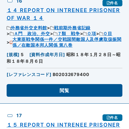
16
件名
１４ REPORT ON INTRENEE PRISONER
OF WAR １４
外務省外交史料館
戦前期外務省記録
Ａ門 政治、外交
７類 戦争
０項
０目
大東亜戦争関係一件／交戦国間敵国人及俘虜取扱振関
係／在敵国本邦人関係 第八巻
[
規模
]
5
[
資料作成年月日
]
昭和１８年１月２８日～昭
和１８年８月６日
[
レファレンスコード
]
B02032679400
閲覧
17
件名
１５ REPORT ON INTRENEE PRISONER