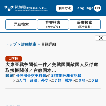
Language
EN
利用方法
辞書検索
辞書検索
詳細検索
（カテゴリ）
（五十音順）
トップ
詳細検索
目録詳細
簿冊
大東亜戦争関係一件／交戦国間敵国人及俘虜
取扱振関係／在敵国本...
階層
外務省外交史料館
戦前期外務省記録
Ａ門 政治、外交
７類 戦争
０項
０目