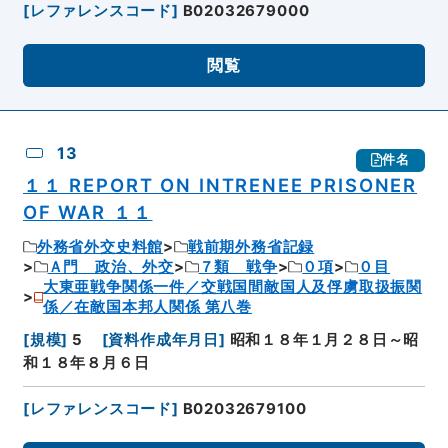
[
レファレンスコード
]
B02032679000
閲覧
13
件名
１１ REPORT ON INTRENEE PRISONER
OF WAR １１
外務省外交史料館
戦前期外務省記録
Ａ門 政治、外交
７類 戦争
０項
０目
大東亜戦争関係一件／交戦国間敵国人及俘虜取扱振関
係／在敵国本邦人関係 第八巻
[
規模
]
5
[
資料作成年月日
]
昭和１８年１月２８日～昭
和１８年８月６日
[
レファレンスコード
]
B02032679100