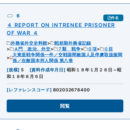
6
件名
４ REPORT ON INTRENEE PRISONER
OF WAR ４
外務省外交史料館
戦前期外務省記録
Ａ門 政治、外交
７類 戦争
０項
０目
大東亜戦争関係一件／交戦国間敵国人及俘虜取扱振関
係／在敵国本邦人関係 第八巻
[
規模
]
5
[
資料作成年月日
]
昭和１８年１月２８日～昭
和１８年８月６日
[
レファレンスコード
]
B02032678400
閲覧