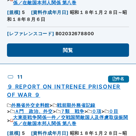
係／在敵国本邦人関係 第八巻
[
規模
]
5
[
資料作成年月日
]
昭和１８年１月２８日～昭
和１８年８月６日
[
レファレンスコード
]
B02032678800
閲覧
11
件名
９ REPORT ON INTRENEE PRISONER
OF WAR ９
外務省外交史料館
戦前期外務省記録
Ａ門 政治、外交
７類 戦争
０項
０目
大東亜戦争関係一件／交戦国間敵国人及俘虜取扱振関
係／在敵国本邦人関係 第八巻
[
規模
]
5
[
資料作成年月日
]
昭和１８年１月２８日～昭