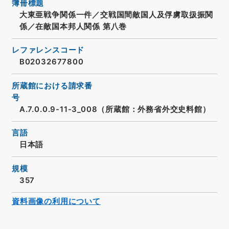
簿冊標題
大東亜戦争関係一件／交戦国間敵国人及俘虜取扱振関
係／在敵国本邦人関係 第八巻
レファレンスコード
B02032677800
所蔵館における請求番
号
A.7.0.0.9-11-3_008（所蔵館：外務省外交史料館）
言語
日本語
規模
357
資料画像の利用について