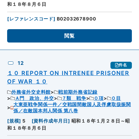
和１８年８月６日
[
レファレンスコード
]
B02032678900
閲覧
12
件名
１０ REPORT ON INTRENEE PRISONER
OF WAR １０
外務省外交史料館
戦前期外務省記録
Ａ門 政治、外交
７類 戦争
０項
０目
大東亜戦争関係一件／交戦国間敵国人及俘虜取扱振関
係／在敵国本邦人関係 第八巻
[
規模
]
5
[
資料作成年月日
]
昭和１８年１月２８日～昭
和１８年８月６日