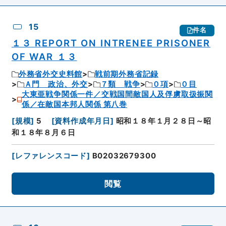
15
件名
１３ REPORT ON INTRENEE PRISONER
OF WAR １３
外務省外交史料館
戦前期外務省記録
Ａ門 政治、外交
７類 戦争
０項
０目
大東亜戦争関係一件／交戦国間敵国人及俘虜取扱振関
係／在敵国本邦人関係 第八巻
[
規模
]
5
[
資料作成年月日
]
昭和１８年１月２８日～昭
和１８年８月６日
[
レファレンスコード
]
B02032679300
閲覧