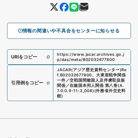
情報の間違いや不具合をセンターに知らせる
https://www.jacar.archives.go.j
URIをコピー
p/das/meta/B02032677800
JACAR(アジア歴史資料センター)
Re
f.
B02032677800
、
大東亜戦争関係
一件／交戦国間敵国人及俘虜取扱振
引用例をコピー
関係／在敵国本邦人関係 第八巻
(
A.
7.0.0.9-11-3_008
)
(
外務省外交史料
館
)