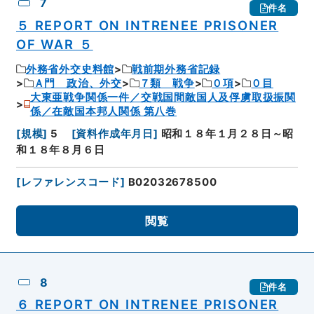
7
件名
５ REPORT ON INTRENEE PRISONER
OF WAR ５
外務省外交史料館
戦前期外務省記録
Ａ門 政治、外交
７類 戦争
０項
０目
大東亜戦争関係一件／交戦国間敵国人及俘虜取扱振関
係／在敵国本邦人関係 第八巻
[
規模
]
5
[
資料作成年月日
]
昭和１８年１月２８日～昭
和１８年８月６日
[
レファレンスコード
]
B02032678500
閲覧
8
件名
６ REPORT ON INTRENEE PRISONER