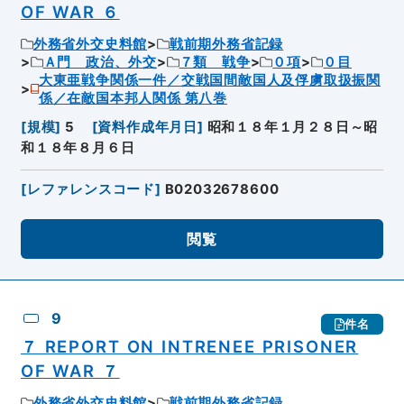
OF WAR ６
外務省外交史料館
戦前期外務省記録
Ａ門 政治、外交
７類 戦争
０項
０目
大東亜戦争関係一件／交戦国間敵国人及俘虜取扱振関
係／在敵国本邦人関係 第八巻
[
規模
]
5
[
資料作成年月日
]
昭和１８年１月２８日～昭
和１８年８月６日
[
レファレンスコード
]
B02032678600
閲覧
9
件名
７ REPORT ON INTRENEE PRISONER
OF WAR ７
外務省外交史料館
戦前期外務省記録