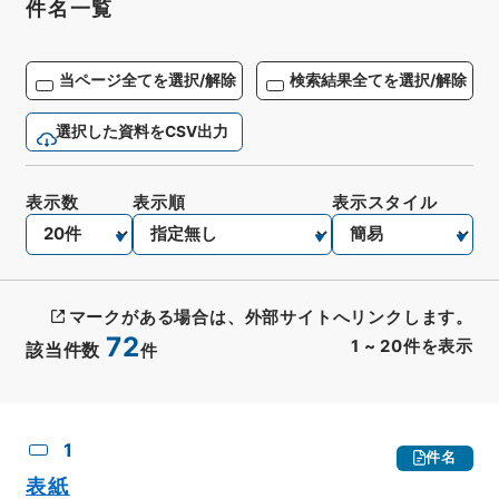
件名一覧
当ページ全てを選択/解除
検索結果全てを選択/解除
選択した資料をCSV出力
表示数
表示順
表示スタイル
マークがある場合は、外部サイトへリンクします。
72
1
~
20
件を表示
該当件数
件
CSV出力
No.
概要情報
画像等
1
件名
表紙