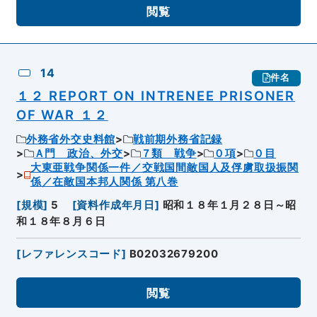
閲覧
14
件名
１２ REPORT ON INTRENEE PRISONER
OF WAR １２
外務省外交史料館
戦前期外務省記録
Ａ門 政治、外交
７類 戦争
０項
０目
大東亜戦争関係一件／交戦国間敵国人及俘虜取扱振関
係／在敵国本邦人関係 第八巻
[
規模
]
5
[
資料作成年月日
]
昭和１８年１月２８日～昭
和１８年８月６日
[
レファレンスコード
]
B02032679200
閲覧