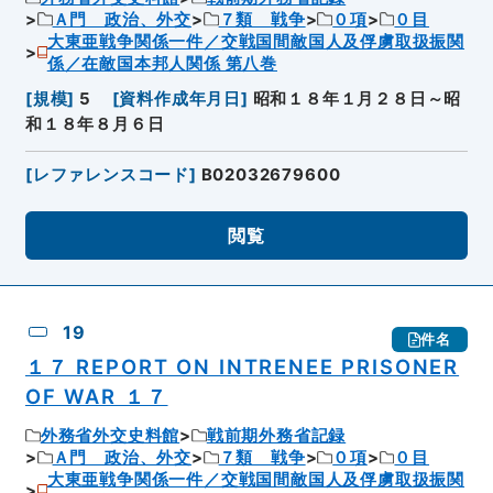
Ａ門 政治、外交
７類 戦争
０項
０目
大東亜戦争関係一件／交戦国間敵国人及俘虜取扱振関
係／在敵国本邦人関係 第八巻
[
規模
]
5
[
資料作成年月日
]
昭和１８年１月２８日～昭
和１８年８月６日
[
レファレンスコード
]
B02032679600
閲覧
19
件名
１７ REPORT ON INTRENEE PRISONER
OF WAR １７
外務省外交史料館
戦前期外務省記録
Ａ門 政治、外交
７類 戦争
０項
０目
大東亜戦争関係一件／交戦国間敵国人及俘虜取扱振関