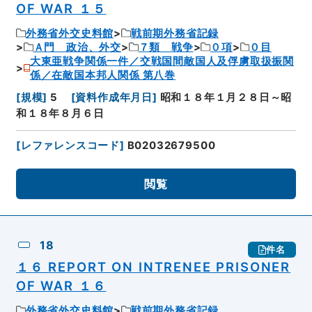
OF WAR １５
外務省外交史料館
戦前期外務省記録
Ａ門 政治、外交
７類 戦争
０項
０目
大東亜戦争関係一件／交戦国間敵国人及俘虜取扱振関
係／在敵国本邦人関係 第八巻
[
規模
]
5
[
資料作成年月日
]
昭和１８年１月２８日～昭
和１８年８月６日
[
レファレンスコード
]
B02032679500
閲覧
18
件名
１６ REPORT ON INTRENEE PRISONER
OF WAR １６
外務省外交史料館
戦前期外務省記録