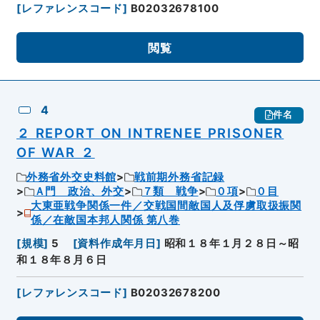
[
レファレンスコード
]
B02032678100
閲覧
4
件名
２ REPORT ON INTRENEE PRISONER
OF WAR ２
外務省外交史料館
戦前期外務省記録
Ａ門 政治、外交
７類 戦争
０項
０目
大東亜戦争関係一件／交戦国間敵国人及俘虜取扱振関
係／在敵国本邦人関係 第八巻
[
規模
]
5
[
資料作成年月日
]
昭和１８年１月２８日～昭
和１８年８月６日
[
レファレンスコード
]
B02032678200