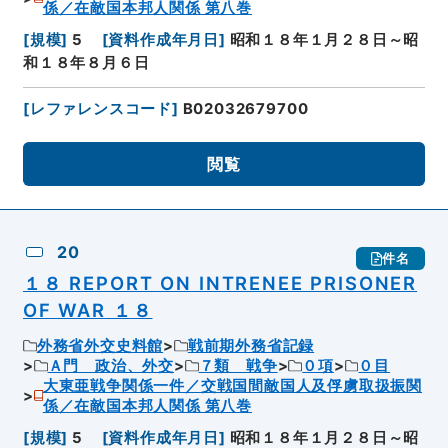
係／在敵国本邦人関係 第八巻
[
規模
]
5
[
資料作成年月日
]
昭和１８年１月２８日～昭
和１８年８月６日
[
レファレンスコード
]
B02032679700
閲覧
20
件名
１８ REPORT ON INTRENEE PRISONER
OF WAR １８
外務省外交史料館
戦前期外務省記録
Ａ門 政治、外交
７類 戦争
０項
０目
大東亜戦争関係一件／交戦国間敵国人及俘虜取扱振関
係／在敵国本邦人関係 第八巻
[
規模
]
5
[
資料作成年月日
]
昭和１８年１月２８日～昭