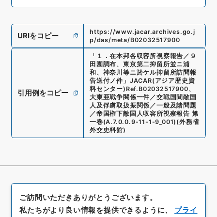
https://www.jacar.archives.go.j
URIをコピー
p/das/meta/B02032517900
「
１．在本邦各収容所視察報告／９
田園調布、東京第二抑留所並ニ浦
和、神奈川等ニ於ケル抑留所訪問報
告送付ノ件
」
JACAR(アジア歴史資
料センター)
Ref.
B02032517900
、
引用例をコピー
大東亜戦争関係一件／交戦国間敵国
人及俘虜取扱振関係／一般及諸問題
／帝国権下敵国人収容所視察報告 第
一巻
(
A.7.0.0.9-11-1-9_001
)
(
外務省
外交史料館
)
ご訪問いただきありがとうございます。
私たちがより良い情報を提供できるように、
プライ