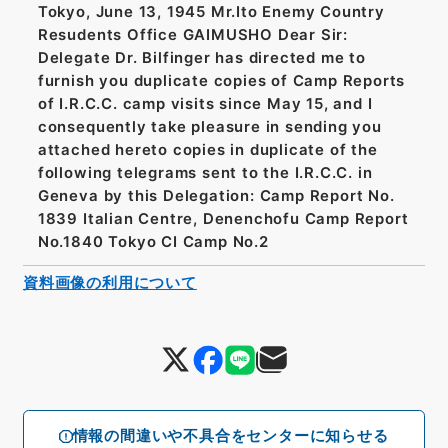
Tokyo, June 13, 1945 Mr.Ito Enemy Country
Resudents Office GAIMUSHO Dear Sir:
Delegate Dr. Bilfinger has directed me to
furnish you duplicate copies of Camp Reports
of I.R.C.C. camp visits since May 15, and I
consequently take pleasure in sending you
attached hereto copies in duplicate of the
following telegrams sent to the I.R.C.C. in
Geneva by this Delegation: Camp Report No.
1839 Italian Centre, Denenchofu Camp Report
No.1840 Tokyo CI Camp No.2
資料画像の利用について
情報の間違いや不具合をセンターに知らせる