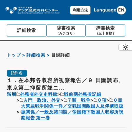
Language
EN
利用方法
辞書検索
辞書検索
詳細検索
（カテゴリ）
（五十音順）
トップ
詳細検索
目録詳細
件名
１．在本邦各収容所視察報告／９ 田園調布、
東京第二抑留所並ニ...
階層
外務省外交史料館
戦前期外務省記録
Ａ門 政治、外交
７類 戦争
０項
０目
大東亜戦争関係一件／交戦国間敵国人及俘虜取扱
振関係／一般及諸問題／帝国権下敵国人収容所視
察報告 第一巻