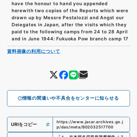
have the honour to hand you appended
herewith two copies of the Reports which were
drawn up by Messre Pestalozzi and Angst our
Deiegates in Japan, after the visits which they
paid to the following camps from 24 to 28 April
and in June 1944: Fukuoka Pow branch camp 17
資料画像の利用について
情報の間違いや不具合をセンターに知らせる
https://www.jacar.archives.go.j
URIをコピー
p/das/meta/B02032517700