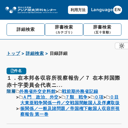
Language
EN
利用方法
辞書検索
辞書検索
詳細検索
（カテゴリ）
（五十音順）
トップ
詳細検索
目録詳細
件名
１．在本邦各収容所視察報告／７ 在本邦国際
赤十字委員会代表ニ...
階層
外務省外交史料館
戦前期外務省記録
Ａ門 政治、外交
７類 戦争
０項
０目
大東亜戦争関係一件／交戦国間敵国人及俘虜取扱
振関係／一般及諸問題／帝国権下敵国人収容所視
察報告 第一巻