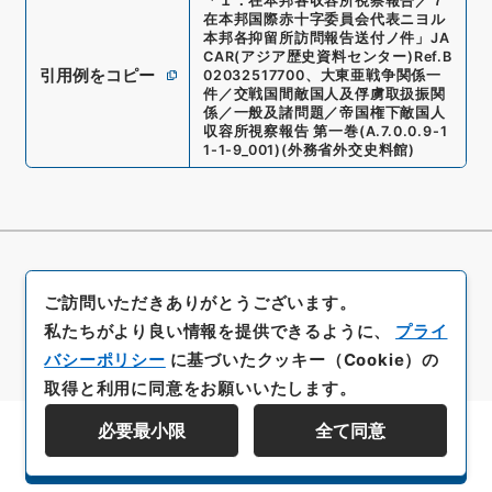
「
１．在本邦各収容所視察報告／７
在本邦国際赤十字委員会代表ニヨル
本邦各抑留所訪問報告送付ノ件
」
JA
CAR(アジア歴史資料センター)
Ref.
B
引用例をコピー
02032517700
、
大東亜戦争関係一
件／交戦国間敵国人及俘虜取扱振関
係／一般及諸問題／帝国権下敵国人
収容所視察報告 第一巻
(
A.7.0.0.9-1
1-1-9_001
)
(
外務省外交史料館
)
ご訪問いただきありがとうございます。
私たちがより良い情報を提供できるように、
プライ
バシーポリシー
に基づいたクッキー（Cookie）の
取得と利用に同意をお願いいたします。
必要最小限
全て同意
資料群階層を表示する