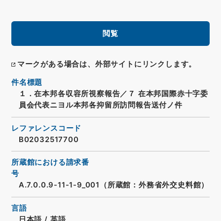
閲覧
マークがある場合は、外部サイトにリンクします。
件名標題
１．在本邦各収容所視察報告／７ 在本邦国際赤十字委
員会代表ニヨル本邦各抑留所訪問報告送付ノ件
レファレンスコード
B02032517700
所蔵館における請求番
号
A.7.0.0.9-11-1-9_001（所蔵館：外務省外交史料館）
言語
日本語
/
英語