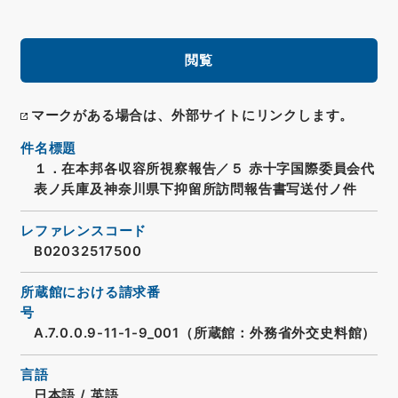
閲覧
マークがある場合は、外部サイトにリンクします。
件名標題
１．在本邦各収容所視察報告／５ 赤十字国際委員会代
表ノ兵庫及神奈川県下抑留所訪問報告書写送付ノ件
レファレンスコード
B02032517500
所蔵館における請求番
号
A.7.0.0.9-11-1-9_001（所蔵館：外務省外交史料館）
言語
日本語
/
英語