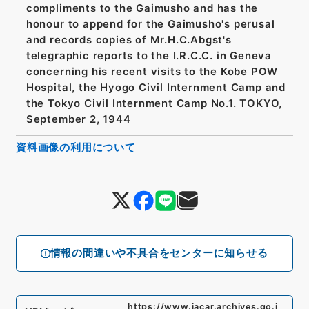
compliments to the Gaimusho and has the
honour to append for the Gaimusho's perusal
and records copies of Mr.H.C.Abgst's
telegraphic reports to the I.R.C.C. in Geneva
concerning his recent visits to the Kobe POW
Hospital, the Hyogo Civil Internment Camp and
the Tokyo Civil Internment Camp No.1. TOKYO,
September 2, 1944
資料画像の利用について
情報の間違いや不具合をセンターに知らせる
https://www.jacar.archives.go.j