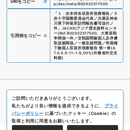
URIをコピー
p/das/meta/B02032517500
「
１．在本邦各収容所視察報告／５
赤十字国際委員会代表ノ兵庫及神奈
川県下抑留所訪問報告書写送付ノ
件
」
JACAR(アジア歴史資料センタ
ー)
Ref.
B02032517500
、
大東亜戦
引用例をコピー
争関係一件／交戦国間敵国人及俘虜
取扱振関係／一般及諸問題／帝国権
下敵国人収容所視察報告 第一巻
(
A.
7.0.0.9-11-1-9_001
)
(
外務省外交史
料館
)
ご訪問いただきありがとうございます。
私たちがより良い情報を提供できるように、
プライ
バシーポリシー
に基づいたクッキー（Cookie）の
取得と利用に同意をお願いいたします。