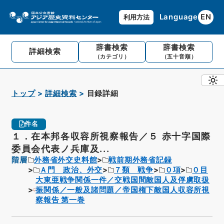
Language
EN
利用方法
辞書検索
辞書検索
詳細検索
（カテゴリ）
（五十音順）
トップ
詳細検索
目録詳細
件名
１．在本邦各収容所視察報告／５ 赤十字国際
委員会代表ノ兵庫及...
階層
外務省外交史料館
戦前期外務省記録
Ａ門 政治、外交
７類 戦争
０項
０目
大東亜戦争関係一件／交戦国間敵国人及俘虜取扱
振関係／一般及諸問題／帝国権下敵国人収容所視
察報告 第一巻