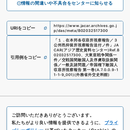
情報の間違いや不具合をセンターに知らせる
https://www.jacar.archives.go.j
URIをコピー
p/das/meta/B02032517300
「
１．在本邦各収容所視察報告／３
公州邑抑留所視察報告送付ノ件
」
JA
CAR(アジア歴史資料センター)
Ref.
B
02032517300
、
大東亜戦争関係一
引用例をコピー
件／交戦国間敵国人及俘虜取扱振関
係／一般及諸問題／帝国権下敵国人
収容所視察報告 第一巻
(
A.7.0.0.9-1
1-1-9_001
)
(
外務省外交史料館
)
ご訪問いただきありがとうございます。
私たちがより良い情報を提供できるように、
プライ