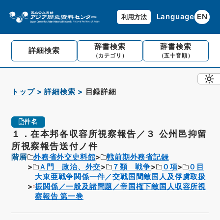
Language
EN
利用方法
辞書検索
辞書検索
詳細検索
（カテゴリ）
（五十音順）
トップ
詳細検索
目録詳細
件名
１．在本邦各収容所視察報告／３ 公州邑抑留
所視察報告送付ノ件
階層
外務省外交史料館
戦前期外務省記録
Ａ門 政治、外交
７類 戦争
０項
０目
大東亜戦争関係一件／交戦国間敵国人及俘虜取扱
振関係／一般及諸問題／帝国権下敵国人収容所視
察報告 第一巻