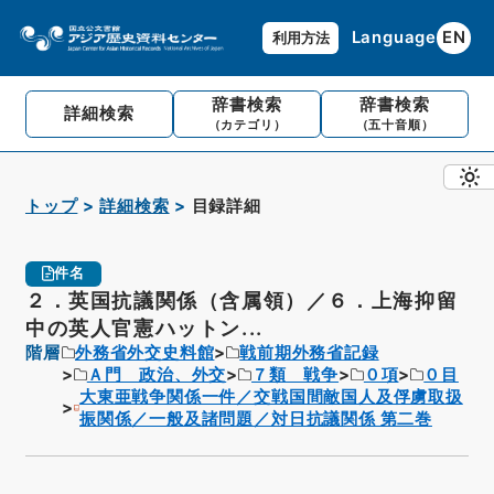
Language
EN
利用方法
辞書検索
辞書検索
詳細検索
（カテゴリ）
（五十音順）
トップ
詳細検索
目録詳細
件名
２．英国抗議関係（含属領）／６．上海抑留
中の英人官憲ハットン...
階層
外務省外交史料館
戦前期外務省記録
Ａ門 政治、外交
７類 戦争
０項
０目
大東亜戦争関係一件／交戦国間敵国人及俘虜取扱
振関係／一般及諸問題／対日抗議関係 第二巻