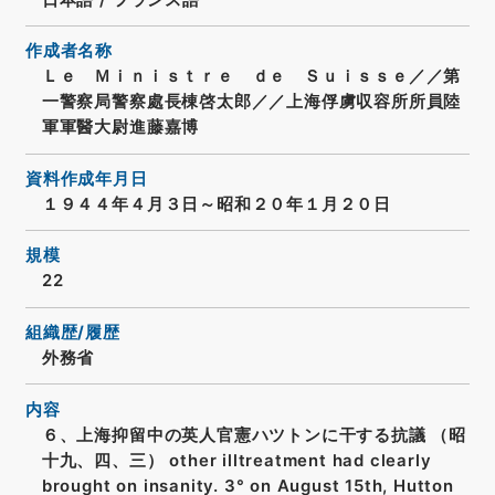
作成者名称
Ｌｅ Ｍｉｎｉｓｔｒｅ ｄｅ Ｓｕｉｓｓｅ／／第
一警察局警察處長棟啓太郎／／上海俘虜収容所所員陸
軍軍醫大尉進藤嘉博
資料作成年月日
１９４４年４月３日～昭和２０年１月２０日
規模
22
組織歴/履歴
外務省
内容
６、上海抑留中の英人官憲ハツトンに干する抗議 （昭
十九、四、三） other illtreatment had clearly
brought on insanity. 3° on August 15th, Hutton