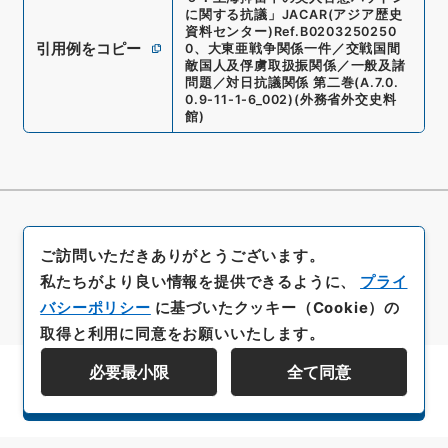
に関する抗議
」
JACAR(アジア歴史
資料センター)
Ref.
B0203250250
引用例をコピー
0
、
大東亜戦争関係一件／交戦国間
敵国人及俘虜取扱振関係／一般及諸
問題／対日抗議関係 第二巻
(
A.7.0.
0.9-11-1-6_002
)
(
外務省外交史料
館
)
ご訪問いただきありがとうございます。
私たちがより良い情報を提供できるように、
プライ
バシーポリシー
に基づいたクッキー（Cookie）の
取得と利用に同意をお願いいたします。
必要最小限
全て同意
資料群階層を表示する