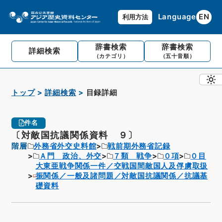
Language
EN
利用方法
辞書検索
辞書検索
詳細検索
（カテゴリ）
（五十音順）
トップ
詳細検索
目録詳細
件名
〔対敵国抗議関係資料 ９〕
階層
外務省外交史料館
戦前期外務省記録
Ａ門 政治、外交
７類 戦争
０項
０目
大東亜戦争関係一件／交戦国間敵国人及俘虜取扱
振関係／一般及諸問題／対敵国抗議関係／抗議基
礎資料