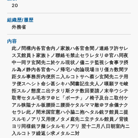
20
組織歴/履歴
外務省
内容
此ノ問構内各官舎内ノ家族ハ各官舎間ノ連絡ヲ許サレ
ス又館員ト家族トノ聯絡モ禁止セラレタリ＠官ハ同夜
中一同ヲ玄関先ニ於ケル現状ノ儘ニテ監視シ食事ヲ摂
ル為メ静内各官舎ヘノ帰宅ハ勿論現場ヨリ僅カ数間ヲ
距タル事務所内便所ニ入ルコトサヘ蔡シ玄関先ニテ用
ヲ便スヘシト命シ甚シキハ関書記生夫人ノ嘆願ヲモ峻
拒スルノ態度ニ出テタリ斯クテ数回要請ノ末辛ウシテ
取寄セタル毛布ヲ＠ヒ「ボーチ」ノ椅子及台ニ取付ケ
アル狭隘ナル板腰掛ニ腰掛ケタルママ敵＠ヲ余儀ナク
セラレ此ノ間米国官憲ハ小脇ニ抱ヘタル銃ヲ館員ニ提
スルモノアリ又用便ノタメ庭先ニ立チタル館員ノ背後
ヨリ同様銃ヲ擬シタルモノアリ 翌十二月八日朝室内ニ
入ルコトヲ繰返シ求メタルニ対