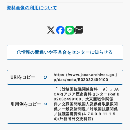
資料画像の利用について
情報の間違いや不具合をセンターに知らせる
https://www.jacar.archives.go.j
URIをコピー
p/das/meta/B02032499100
「
〔対敵国抗議関係資料 ９〕
」
JA
CAR(アジア歴史資料センター)
Ref.
B
02032499100
、
大東亜戦争関係一
引用例をコピー
件／交戦国間敵国人及俘虜取扱振関
係／一般及諸問題／対敵国抗議関係
／抗議基礎資料
(
A.7.0.0.9-11-1-5-
4
)
(
外務省外交史料館
)