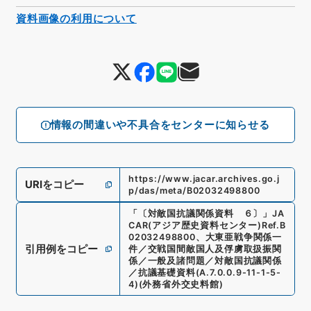
資料画像の利用について
情報の間違いや不具合をセンターに知らせる
https://www.jacar.archives.go.j
URIをコピー
p/das/meta/B02032498800
「
〔対敵国抗議関係資料 ６〕
」
JA
CAR(アジア歴史資料センター)
Ref.
B
02032498800
、
大東亜戦争関係一
引用例をコピー
件／交戦国間敵国人及俘虜取扱振関
係／一般及諸問題／対敵国抗議関係
／抗議基礎資料
(
A.7.0.0.9-11-1-5-
4
)
(
外務省外交史料館
)