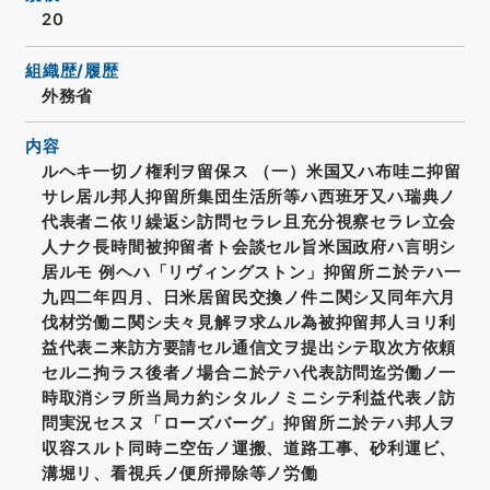
20
組織歴/履歴
外務省
内容
ルヘキ一切ノ権利ヲ留保ス （一）米国又ハ布哇ニ抑留
サレ居ル邦人抑留所集団生活所等ハ西班牙又ハ瑞典ノ
代表者ニ依リ繰返シ訪問セラレ且充分視察セラレ立会
人ナク長時間被抑留者ト会談セル旨米国政府ハ言明シ
居ルモ 例ヘハ「リヴィングストン」抑留所ニ於テハ一
九四二年四月、日米居留民交換ノ件ニ関シ又同年六月
伐材労働ニ関シ夫々見解ヲ求ムル為被抑留邦人ヨリ利
益代表ニ来訪方要請セル通信文ヲ提出シテ取次方依頼
セルニ拘ラス後者ノ場合ニ於テハ代表訪問迄労働ノ一
時取消シヲ所当局カ約シタルノミニシテ利益代表ノ訪
問実況セスヌ「ローズバーグ」抑留所ニ於テハ邦人ヲ
収容スルト同時ニ空缶ノ運搬、道路工事、砂利運ビ、
溝堀リ、看視兵ノ便所掃除等ノ労働