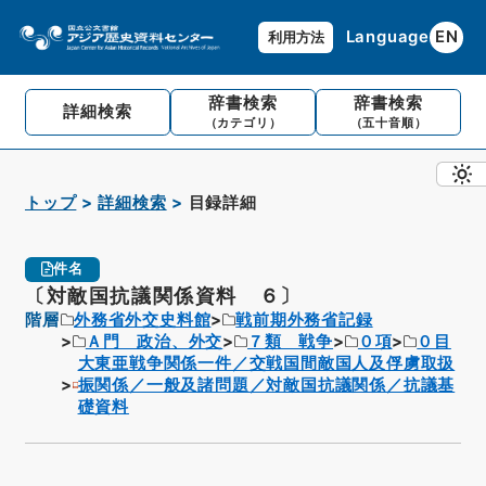
Language
EN
利用方法
辞書検索
辞書検索
詳細検索
（カテゴリ）
（五十音順）
トップ
詳細検索
目録詳細
件名
〔対敵国抗議関係資料 ６〕
階層
外務省外交史料館
戦前期外務省記録
Ａ門 政治、外交
７類 戦争
０項
０目
大東亜戦争関係一件／交戦国間敵国人及俘虜取扱
振関係／一般及諸問題／対敵国抗議関係／抗議基
礎資料