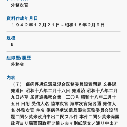
外務次官
資料作成年月日
１９４２年１２月２１日～昭和１８年２月９日
規模
6
組織歴/履歴
外務省
内容
（７） 傷病俘虜送還及混合医務委員設置問題 文書課
発送日 昭和十八年二月十八日 発送済 昭和十八年二月
九日起草 居普通機密合第一三〇号 昭和十八年二月十
五日 日附 受信人名 陸軍次官 海軍次官宛各通 発信人
名 外務次官 件名 傷病俘虜送還及混合医務委員会設問
題ニ関シ英米政府申出ニ関スル件 本件ニ関シ英米両国
政府ヨリ瑞西国政府ヲ通シ夫々別紙訳文ノ通リ申出ア