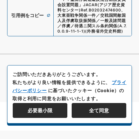
会設置問題
」
JACAR(アジア歴史資
料センター)
Ref.
B02032474600
、
引用例をコピー
大東亜戦争関係一件／交戦国間敵国
人及俘虜取扱振関係／一般及諸問題
／俘虜ノ待遇ニ関スル条約関係
(
A.7.
0.0.9-11-1-1
)
(
外務省外交史料館
)
ご訪問いただきありがとうございます。
私たちがより良い情報を提供できるように、
プライ
バシーポリシー
に基づいたクッキー（Cookie）の
取得と利用に同意をお願いいたします。
必要最小限
全て同意
資料群階層を表示する