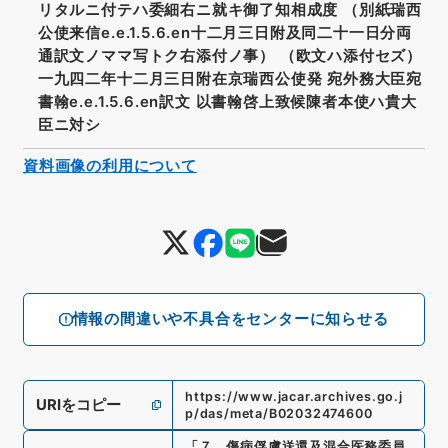
リタルニ付テハ委細右ニ就キ御了知相成度 （別紙瑞西
公使来信e.e.1.5.6.en十二月三日附及同二十一日分両
通訳文ノママ写トク右添付ノ事） （欧文ハ添付セズ）
一九四二年十二月三日附在京瑞西公使発 宛外務大臣宛
書翰e.e.1.5.6.en訳文 以書翰啓上致候陳者本使ハ貴大
臣ニ対シ
資料画像の利用について
情報の間違いや不具合をセンターに知らせる
https://www.jacar.archives.go.j
URIをコピー
p/das/meta/B02032474600
「
７．傷病俘虜送還及混合医務委員