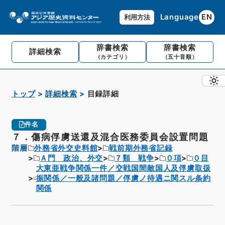
Language
EN
利用方法
辞書検索
辞書検索
詳細検索
（カテゴリ）
（五十音順）
トップ
詳細検索
目録詳細
件名
７．傷病俘虜送還及混合医務委員会設置問題
階層
外務省外交史料館
戦前期外務省記録
Ａ門 政治、外交
７類 戦争
０項
０目
大東亜戦争関係一件／交戦国間敵国人及俘虜取扱
振関係／一般及諸問題／俘虜ノ待遇ニ関スル条約
関係