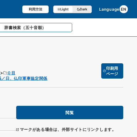
Language
EN
利用方法
Light
Dark
辞書検索
（五十音順）
印刷用
項
０目
ページ
係／日、仏印軍事協定関係
閲覧
マークがある場合は、外部サイトにリンクします。