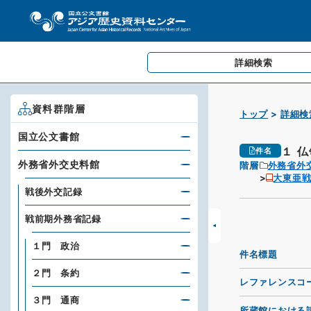
詳細検索
資料群階層
トップ
詳細検
国立公文書館
１ 
件名
外務省外交史料館
階層
外務省外
大東亜
戦後外交記録
戦前期外務省記録
１門 政治
件名標題
２門 条約
レファレンスコ
３門 通商
所蔵館における