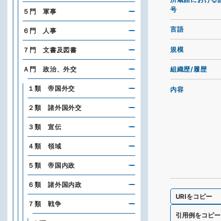
号
５門 軍事
言語
６門 人事
規模
７門 文書及図書
Ａ門 政治、外交
組織歴/履歴
１類 帝国外交
内容
２類 諸外国外交
３類 宣伝
４類 領域
５類 帝国内政
６類 諸外国内政
URIをコピー
７類 戦争
引用例をコピー